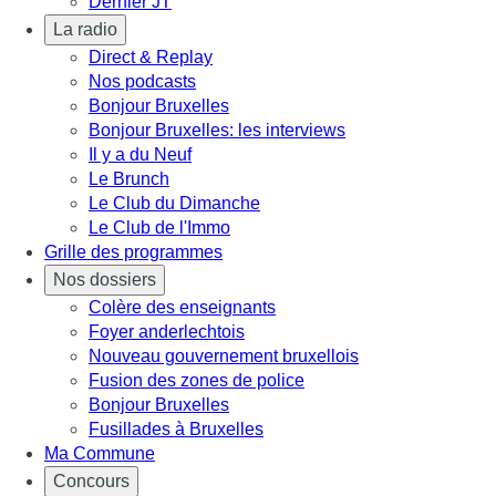
Dernier JT
La radio
Direct & Replay
Nos podcasts
Bonjour Bruxelles
Bonjour Bruxelles: les interviews
Il y a du Neuf
Le Brunch
Le Club du Dimanche
Le Club de l'Immo
Grille des programmes
Nos dossiers
Colère des enseignants
Foyer anderlechtois
Nouveau gouvernement bruxellois
Fusion des zones de police
Bonjour Bruxelles
Fusillades à Bruxelles
Ma Commune
Concours