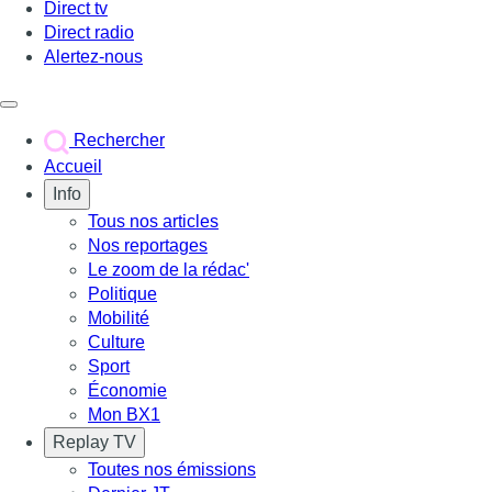
Direct tv
Direct radio
Alertez-nous
Déclencher le menu
Rechercher
Accueil
Info
Tous nos articles
Nos reportages
Le zoom de la rédac'
Politique
Mobilité
Culture
Sport
Économie
Mon BX1
Replay TV
Toutes nos émissions