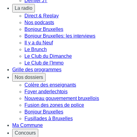
Dernier JT
La radio
Direct & Replay
Nos podcasts
Bonjour Bruxelles
Bonjour Bruxelles: les interviews
Il y a du Neuf
Le Brunch
Le Club du Dimanche
Le Club de l'Immo
Grille des programmes
Nos dossiers
Colère des enseignants
Foyer anderlechtois
Nouveau gouvernement bruxellois
Fusion des zones de police
Bonjour Bruxelles
Fusillades à Bruxelles
Ma Commune
Concours