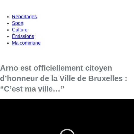
Reportages
Sport
Culture
Émissions
Ma commune
Arno est officiellement citoyen
d’honneur de la Ville de Bruxelles :
“C’est ma ville…”
Le chanteur Arno, originaire d’Ostende, a été fait citoyen
d’honneur par la Ville de Bruxelles ce vendredi. L’artiste vit
en effet dans la capitale depuis plus de 30 ans, d’où la
décision de la commune d’honorer le chanteur belge.
“Arno est un artiste qui aime Bruxelles et qui le montre”
,