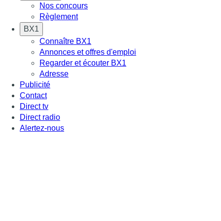
Nos concours
Règlement
BX1
Connaître BX1
Annonces et offres d'emploi
Regarder et écouter BX1
Adresse
Publicité
Contact
Direct tv
Direct radio
Alertez-nous