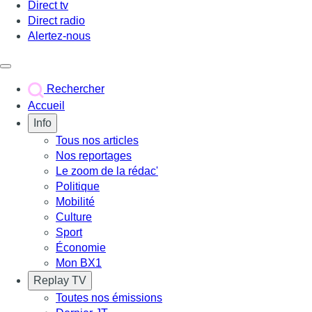
Direct tv
Direct radio
Alertez-nous
Déclencher le menu
Rechercher
Accueil
Info
Tous nos articles
Nos reportages
Le zoom de la rédac'
Politique
Mobilité
Culture
Sport
Économie
Mon BX1
Replay TV
Toutes nos émissions