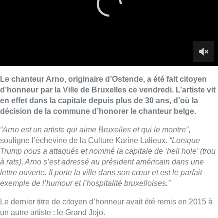
souligne l’échevine de la Culture Karine Lalieux.
“Lorsque
Trump nous a attaqués et nommé la capitale de ‘hell hole’ (trou
à rats), Arno s’est adressé au président américain dans une
lettre ouverte. Il porte la ville dans son cœur et est le parfait
exemple de l’humour et l’hospitalité bruxelloises.”
Le dernier titre de citoyen d’honneur avait été remis en 2015 à
un autre artiste : le Grand Jojo.
Duplex d’
Alexis Gonzalez
et
Anaïs Letiexhe
.