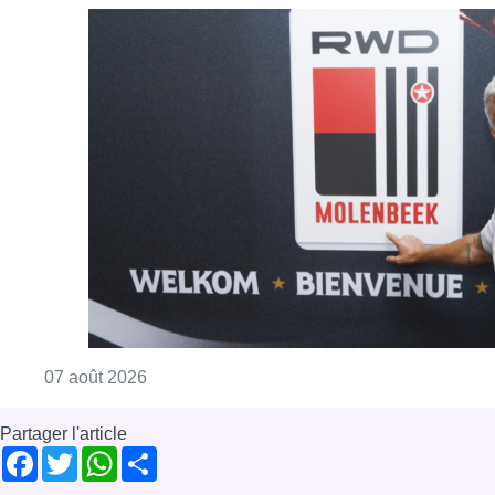
Consulter l'article "Le RWDM récolte déjà 10
07 août 2026
Partager l'article
Facebook
Twitter
WhatsApp
Share
22 septembre 2017
- 19h42
Arno
Culture
Musique
Bruxelles-ville
News
Offres d’emploi