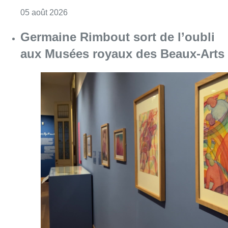
Consulter l'article "Germaine Rimbout sort 
05 août 2026
Partager l'article
Facebook
Twitter
WhatsApp
Share
10 septembre 2020
- 18h22
Ingénieur
Jeunes
Bruxelles-ville