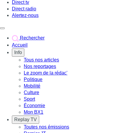
Direct tv
Direct radio
Alertez-nous
Déclencher le menu
Rechercher
Accueil
Info
Tous nos articles
Nos reportages
Le zoom de la rédac'
Politique
Mobilité
Culture
Sport
Économie
Mon BX1
Replay TV
Toutes nos émissions