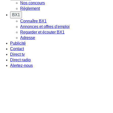
Nos concours
Règlement
BX1
Connaître BX1
Annonces et offres d'emploi
Regarder et écouter BX1
Adresse
Publicité
Contact
Direct tv
Direct radio
Alertez-nous