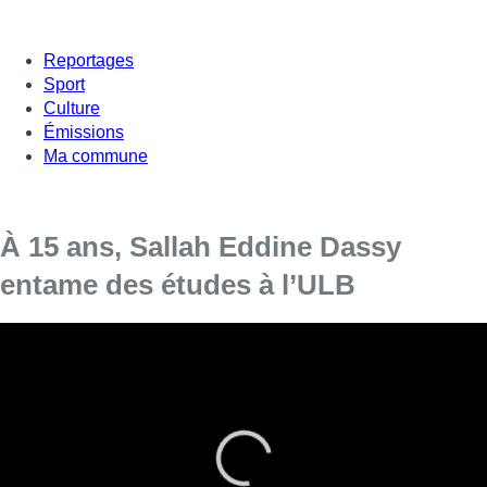
Reportages
Sport
Culture
Émissions
Ma commune
À 15 ans, Sallah Eddine Dassy
entame des études à l’ULB
Alors qu’il n’a même pas fini ses études secondaires,
Sallah Eddine Dassy
entre à Solvay cette année pour
entamer des études d’ingénieur de gestion.
Ce jeune garçon de 15ans a réussi l’examen d’entrée à Solvay,
il va donc quitter l’école secondaire pour aller directement sur
les bancs des auditoires à l’Université.