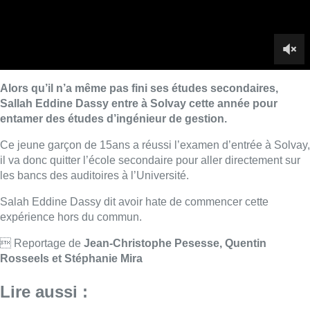
Salah Eddine Dassy dit avoir hate de commencer cette
expérience hors du commun.
 Reportage de
Jean-Christophe Pesesse, Quentin
Rosseels et Stéphanie Mira
Lire aussi :
Une maison inhabitable après un
incendie à Neder-over-Heembeek