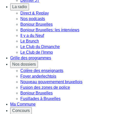
Dernier JT
La radio
Direct & Replay
Nos podcasts
Bonjour Bruxelles
Bonjour Bruxelles: les interviews
Il y a du Neuf
Le Brunch
Le Club du Dimanche
Le Club de l'Immo
Grille des programmes
Nos dossiers
Colère des enseignants
Foyer anderlechtois
Nouveau gouvernement bruxellois
Fusion des zones de police
Bonjour Bruxelles
Fusillades à Bruxelles
Ma Commune
Concours