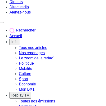
Direct tv
Direct radio
Alertez-nous
Déclencher le menu
Rechercher
Accueil
Info
Tous nos articles
Nos reportages
Le zoom de la rédac'
Politique
Mobilité
Culture
Sport
Économie
Mon BX1
Replay TV
Toutes nos émissions