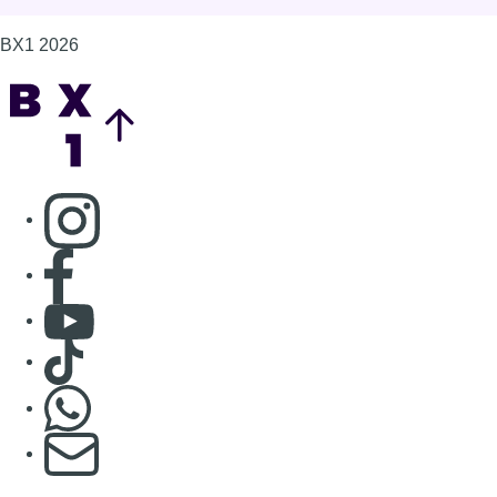
BX1 2026
Back to top
Consulter page Instagram
Consulter page Facebook
Consulter Youtube
Consulter TikTok
Nous rejoindre sur Whatsapp
S'abonner à notre newsletter