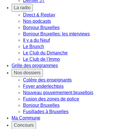
Dernier JT
La radio
Direct & Replay
Nos podcasts
Bonjour Bruxelles
Bonjour Bruxelles: les interviews
Il y a du Neuf
Le Brunch
Le Club du Dimanche
Le Club de l'Immo
Grille des programmes
Nos dossiers
Colère des enseignants
Foyer anderlechtois
Nouveau gouvernement bruxellois
Fusion des zones de police
Bonjour Bruxelles
Fusillades à Bruxelles
Ma Commune
Concours