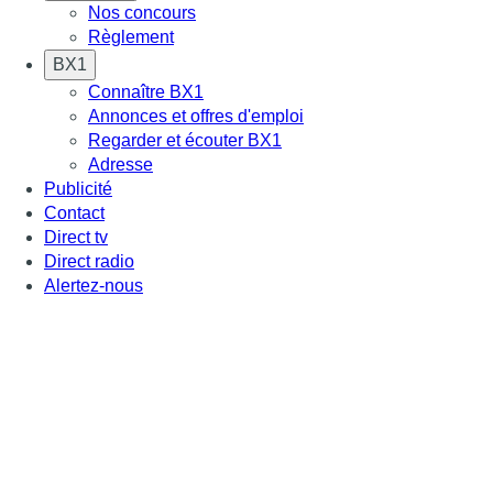
Nos concours
Règlement
BX1
Connaître BX1
Annonces et offres d'emploi
Regarder et écouter BX1
Adresse
Publicité
Contact
Direct tv
Direct radio
Alertez-nous