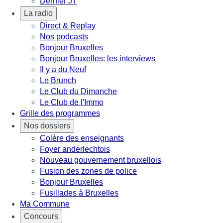
Dernier JT
La radio
Direct & Replay
Nos podcasts
Bonjour Bruxelles
Bonjour Bruxelles: les interviews
Il y a du Neuf
Le Brunch
Le Club du Dimanche
Le Club de l'Immo
Grille des programmes
Nos dossiers
Colère des enseignants
Foyer anderlechtois
Nouveau gouvernement bruxellois
Fusion des zones de police
Bonjour Bruxelles
Fusillades à Bruxelles
Ma Commune
Concours