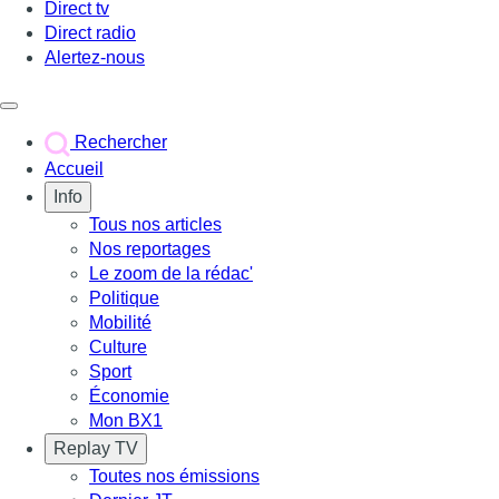
Direct tv
Direct radio
Alertez-nous
Déclencher le menu
Rechercher
Accueil
Info
Tous nos articles
Nos reportages
Le zoom de la rédac'
Politique
Mobilité
Culture
Sport
Économie
Mon BX1
Replay TV
Toutes nos émissions