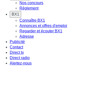
Nos concours
Règlement
BX1
Connaître BX1
Annonces et offres d'emploi
Regarder et écouter BX1
Adresse
Publicité
Contact
Direct tv
Direct radio
Alertez-nous