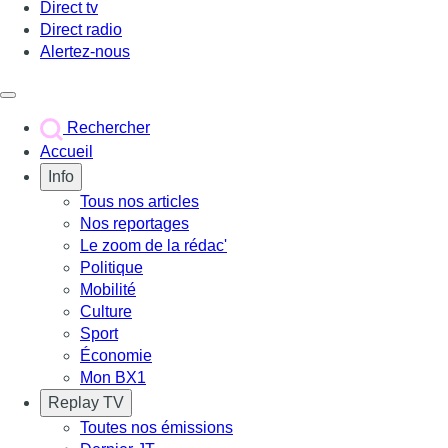
Direct tv
Direct radio
Alertez-nous
Déclencher le menu
Rechercher
Accueil
Info
Tous nos articles
Nos reportages
Le zoom de la rédac'
Politique
Mobilité
Culture
Sport
Économie
Mon BX1
Replay TV
Toutes nos émissions