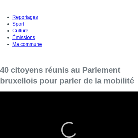
Reportages
Sport
Culture
Émissions
Ma commune
40 citoyens réunis au Parlement
bruxellois pour parler de la mobilité
Une quarantaine de citoyens étaient réunis ce samedi au
Parlement bruxellois pour parler de la mobilité dans la capitale.
Le projet s’appelle “Make your Brussels – Mobility” et est une
initiative du Parlement et de l’ASBL Particity.
L’objectif est d’expérimenter la démocratie participative. Au
total, il s’agit de trois week-ends pour s’informer et proposer