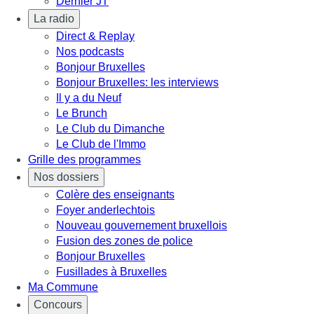
Dernier JT
La radio
Direct & Replay
Nos podcasts
Bonjour Bruxelles
Bonjour Bruxelles: les interviews
Il y a du Neuf
Le Brunch
Le Club du Dimanche
Le Club de l'Immo
Grille des programmes
Nos dossiers
Colère des enseignants
Foyer anderlechtois
Nouveau gouvernement bruxellois
Fusion des zones de police
Bonjour Bruxelles
Fusillades à Bruxelles
Ma Commune
Concours