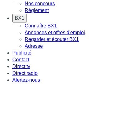
Nos concours
Règlement
BX1
Connaître BX1
Annonces et offres d'emploi
Regarder et écouter BX1
Adresse
Publicité
Contact
Direct tv
Direct radio
Alertez-nous