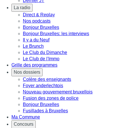
Dernier JT
La radio
Direct & Replay
Nos podcasts
Bonjour Bruxelles
Bonjour Bruxelles: les interviews
Il y a du Neuf
Le Brunch
Le Club du Dimanche
Le Club de l'Immo
Grille des programmes
Nos dossiers
Colère des enseignants
Foyer anderlechtois
Nouveau gouvernement bruxellois
Fusion des zones de police
Bonjour Bruxelles
Fusillades à Bruxelles
Ma Commune
Concours