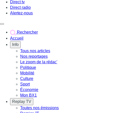
Direct tv
Direct radio
Alertez-nous
Déclencher le menu
Rechercher
Accueil
Info
Tous nos articles
Nos reportages
Le zoom de la rédac'
Politique
Mobilité
Culture
Sport
Économie
Mon BX1
Replay TV
Toutes nos émissions