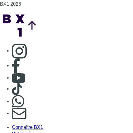
BX1 2026
Back to top
Consulter page Instagram
Consulter page Facebook
Consulter Youtube
Consulter TikTok
Nous rejoindre sur Whatsapp
S'abonner à notre newsletter
Connaître BX1