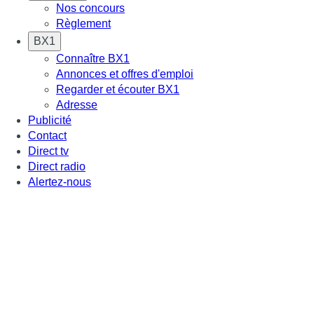
Nos concours
Règlement
BX1
Connaître BX1
Annonces et offres d'emploi
Regarder et écouter BX1
Adresse
Publicité
Contact
Direct tv
Direct radio
Alertez-nous