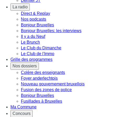
Dernier JT
La radio
Direct & Replay
Nos podcasts
Bonjour Bruxelles
Bonjour Bruxelles: les interviews
Il y a du Neuf
Le Brunch
Le Club du Dimanche
Le Club de l'Immo
Grille des programmes
Nos dossiers
Colère des enseignants
Foyer anderlechtois
Nouveau gouvernement bruxellois
Fusion des zones de police
Bonjour Bruxelles
Fusillades à Bruxelles
Ma Commune
Concours