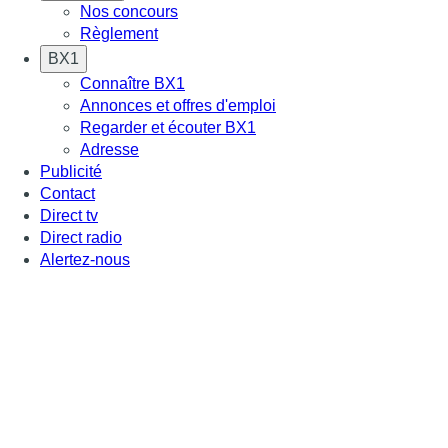
Nos concours
Règlement
BX1
Connaître BX1
Annonces et offres d'emploi
Regarder et écouter BX1
Adresse
Publicité
Contact
Direct tv
Direct radio
Alertez-nous