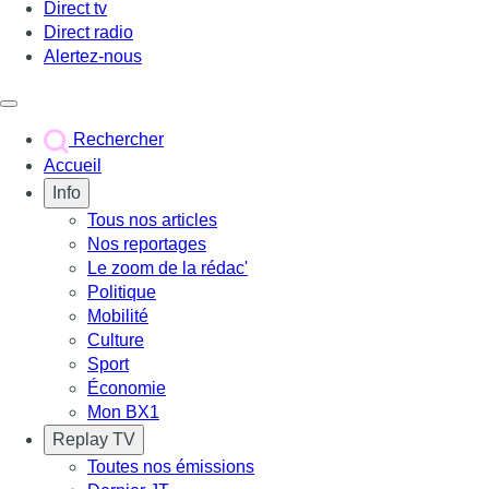
Direct tv
Direct radio
Alertez-nous
Déclencher le menu
Rechercher
Accueil
Info
Tous nos articles
Nos reportages
Le zoom de la rédac'
Politique
Mobilité
Culture
Sport
Économie
Mon BX1
Replay TV
Toutes nos émissions