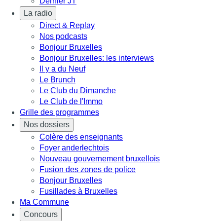
Dernier JT
La radio
Direct & Replay
Nos podcasts
Bonjour Bruxelles
Bonjour Bruxelles: les interviews
Il y a du Neuf
Le Brunch
Le Club du Dimanche
Le Club de l'Immo
Grille des programmes
Nos dossiers
Colère des enseignants
Foyer anderlechtois
Nouveau gouvernement bruxellois
Fusion des zones de police
Bonjour Bruxelles
Fusillades à Bruxelles
Ma Commune
Concours