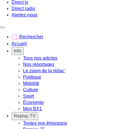
Direct tv
Direct radio
Alertez-nous
Déclencher le menu
Rechercher
Accueil
Info
Tous nos articles
Nos reportages
Le zoom de la rédac'
Politique
Mobilité
Culture
Sport
Économie
Mon BX1
Replay TV
Toutes nos émissions