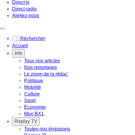
Direct tv
Direct radio
Alertez-nous
Déclencher le menu
Rechercher
Accueil
Info
Tous nos articles
Nos reportages
Le zoom de la rédac'
Politique
Mobilité
Culture
Sport
Économie
Mon BX1
Replay TV
Toutes nos émissions