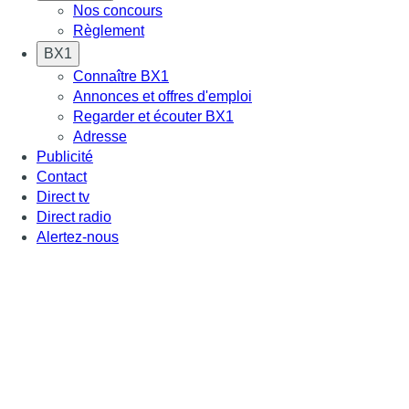
Nos concours
Règlement
BX1
Connaître BX1
Annonces et offres d'emploi
Regarder et écouter BX1
Adresse
Publicité
Contact
Direct tv
Direct radio
Alertez-nous