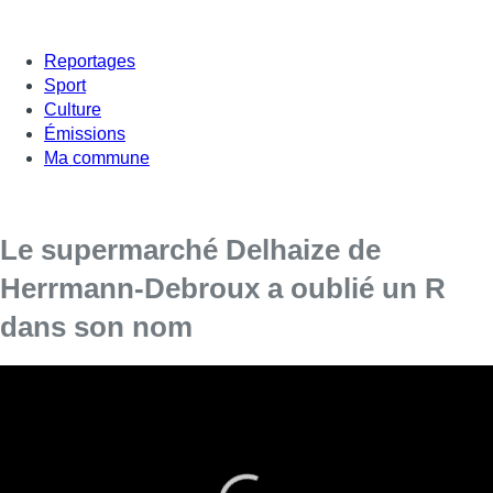
Reportages
Sport
Culture
Émissions
Ma commune
Le supermarché Delhaize de
Herrmann-Debroux a oublié un R
dans son nom
La faute insolite a été débusquée par un habitant
d’Auderghem, qui, comme beaucoup, n’avait pas vraiment
fait attention à ce grand panneau qui trône non loin du
carrefour d’Herrmann-Debroux : la devanture du
supermarché Delhaize du quartier dévoile un “r” en moins