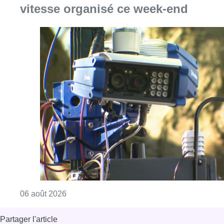
Consulter l'article "Un marathon de contrôle
06 août 2026
Partager l'article
Facebook
Twitter
WhatsApp
Share
27 décembre 2017
- 16h16
Delhaize
Herrmann-Debroux
Insolite
Auderghem
News
Offres d’emploi