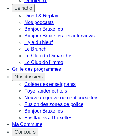
Dernier JT
La radio
Direct & Replay
Nos podcasts
Bonjour Bruxelles
Bonjour Bruxelles: les interviews
Il y a du Neuf
Le Brunch
Le Club du Dimanche
Le Club de l'Immo
Grille des programmes
Nos dossiers
Colère des enseignants
Foyer anderlechtois
Nouveau gouvernement bruxellois
Fusion des zones de police
Bonjour Bruxelles
Fusillades à Bruxelles
Ma Commune
Concours