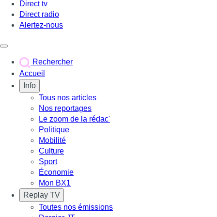
Direct tv
Direct radio
Alertez-nous
Déclencher le menu
Rechercher
Accueil
Info
Tous nos articles
Nos reportages
Le zoom de la rédac'
Politique
Mobilité
Culture
Sport
Économie
Mon BX1
Replay TV
Toutes nos émissions