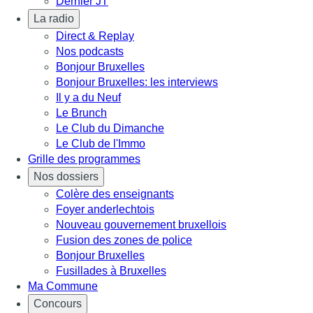
Dernier JT
La radio
Direct & Replay
Nos podcasts
Bonjour Bruxelles
Bonjour Bruxelles: les interviews
Il y a du Neuf
Le Brunch
Le Club du Dimanche
Le Club de l'Immo
Grille des programmes
Nos dossiers
Colère des enseignants
Foyer anderlechtois
Nouveau gouvernement bruxellois
Fusion des zones de police
Bonjour Bruxelles
Fusillades à Bruxelles
Ma Commune
Concours