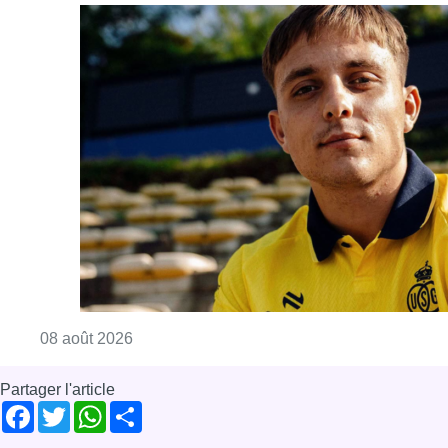
Consulter l'article "L’Union Saint-Gilloise at
08 août 2026
Partager l'article
Facebook
Twitter
WhatsApp
Share
29 septembre 2017
- 13h27
Defi
Didier Gosuin
Emploi
Politique
Région de Bruxelles-capitale
Auderghem
News
Offres d’emploi