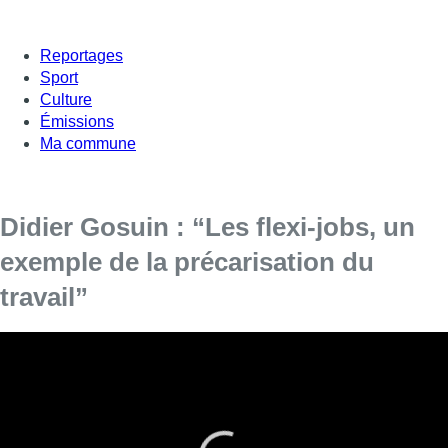
Reportages
Sport
Culture
Émissions
Ma commune
Didier Gosuin : “Les flexi-jobs, un
exemple de la précarisation du
travail”
Didier Gosuin (DéFI), ministre bruxellois de l’Économie et
de l’Emploi, a répondu aux questions de Stéphanie Meyer
dans L’Interview.
Il évoque notamment la décision de la Cour constitutionnelle
refusant l’appel des syndicats concernant les flexi-jobs