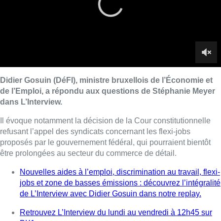
proposés par le gouvernement fédéral, qui pourraient bientôt
être prolongées au secteur du commerce de détail.
Nouvelles aides à l’emploi, discrimination au travail, flexi-
jobs et zone de basses émissions : découvrez l’intégralité
de L’Interview avec Didier Gosuin dans notre replay.
Retrouvez L’Interview du lundi au vendredi à 12h45 sur
BX1.
Lire aussi :
Un nouveau club de MMA ouvre
ses portes à Evere : “C’est pas
comme on voit à la télé”