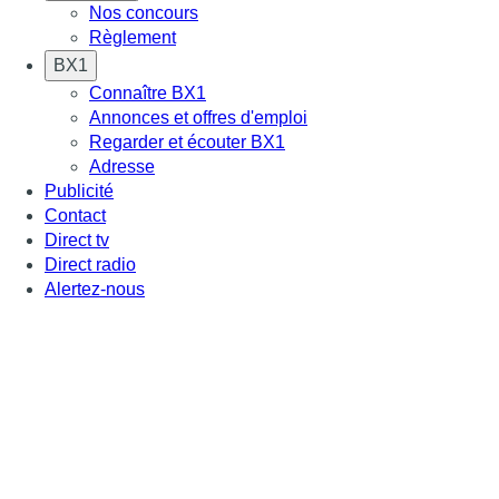
Nos concours
Règlement
BX1
Connaître BX1
Annonces et offres d'emploi
Regarder et écouter BX1
Adresse
Publicité
Contact
Direct tv
Direct radio
Alertez-nous