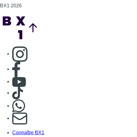
Consulter TikTok
Nous rejoindre sur Whatsapp
S'abonner à notre newsletter
Connaître BX1
Publicité
Offres d'emploi
Contact
Mentions légales
Politique de cookies (UE)
Gérer les cookies