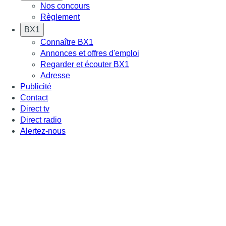
Nos concours
Règlement
BX1
Connaître BX1
Annonces et offres d'emploi
Regarder et écouter BX1
Adresse
Publicité
Contact
Direct tv
Direct radio
Alertez-nous