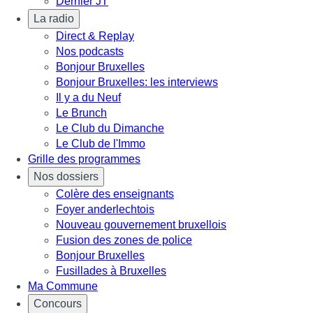
Dernier JT
La radio
Direct & Replay
Nos podcasts
Bonjour Bruxelles
Bonjour Bruxelles: les interviews
Il y a du Neuf
Le Brunch
Le Club du Dimanche
Le Club de l'Immo
Grille des programmes
Nos dossiers
Colère des enseignants
Foyer anderlechtois
Nouveau gouvernement bruxellois
Fusion des zones de police
Bonjour Bruxelles
Fusillades à Bruxelles
Ma Commune
Concours