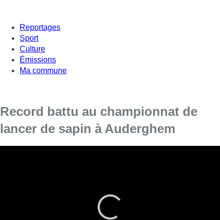
Reportages
Sport
Culture
Émissions
Ma commune
Record battu au championnat de
lancer de sapin à Auderghem
Avant d’enterrer définitivement les festivités de Noël, place
au championnat de “lancer de sapin” à Auderghem. Pour
cette cinquième édition, plusieurs catégories ont été crées:
hommes, femmes, groupes, et enfants ont donc pris part à
la compétition.
Le record datait de la première édition en 2013 avec un lancer