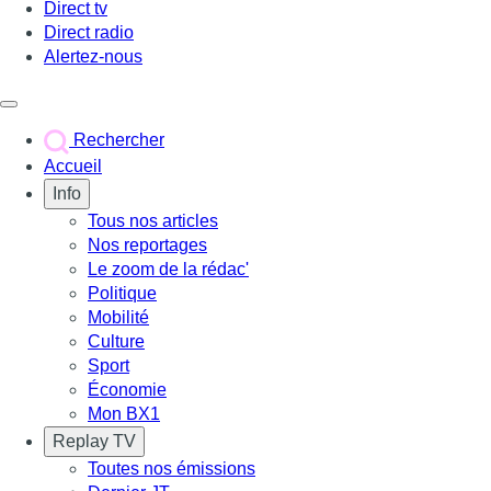
Direct tv
Direct radio
Alertez-nous
Déclencher le menu
Rechercher
Accueil
Info
Tous nos articles
Nos reportages
Le zoom de la rédac'
Politique
Mobilité
Culture
Sport
Économie
Mon BX1
Replay TV
Toutes nos émissions