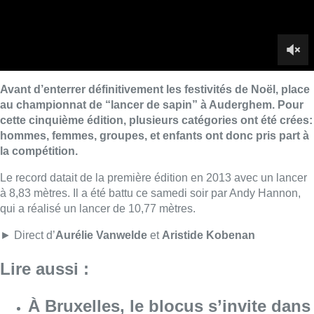
à 8,83 mètres. Il a été battu ce samedi soir par Andy Hannon,
qui a réalisé un lancer de 10,77 mètres.
► Direct d’
Aurélie Vanwelde
et
Aristide Kobenan
Lire aussi :
À Bruxelles, le blocus s’invite dans
des lieux insolites : “C’est
exceptionnel, il faut se l’avouer”