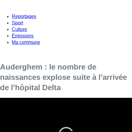
Reportages
Sport
Culture
Émissions
Ma commune
Auderghem : le nombre de
naissances explose suite à l’arrivée
de l’hôpital Delta
Depuis début décembre, l’hôpital Delta, accueille les
patients du sud de la Région bruxelloise mais aussi les
futures mères qui souhaitent accoucher dans un tout
nouvel environnement, à peine inauguré le 9 décembre
dernier. Depuis lors, le nombre de naissances enregistrées