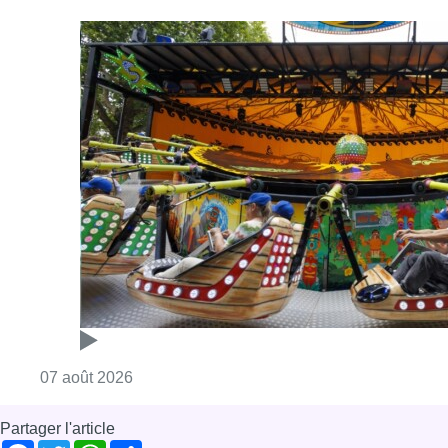
Consulter l'article "Foire du Midi: les visite
07 août 2026
Partager l'article
Facebook
Twitter
WhatsApp
Share
13 février 2018
- 17h58
Modifié le
14 février 2018
- 07h11
Delta
Enfance
Hôpital
Naissance
Auderghem
News