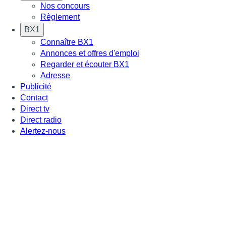
Nos concours
Règlement
BX1
Connaître BX1
Annonces et offres d'emploi
Regarder et écouter BX1
Adresse
Publicité
Contact
Direct tv
Direct radio
Alertez-nous