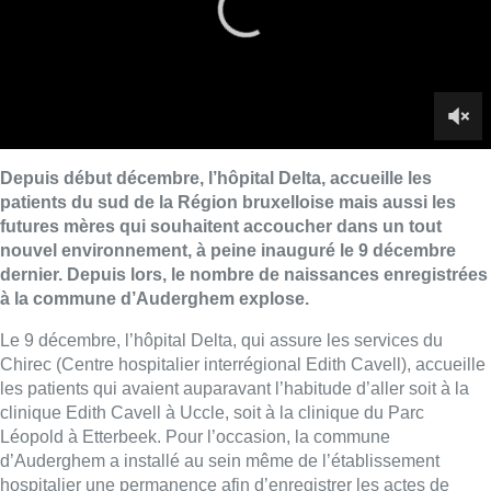
à la commune d’Auderghem explose.
Le 9 décembre, l’hôpital Delta, qui assure les services du
Chirec (Centre hospitalier interrégional Edith Cavell), accueille
les patients qui avaient auparavant l’habitude d’aller soit à la
clinique Edith Cavell à Uccle, soit à la clinique du Parc
Léopold à Etterbeek. Pour l’occasion, la commune
d’Auderghem a installé au sein même de l’établissement
hospitalier une permanence afin d’enregistrer les actes de
naissance et de décès, directement depuis l’hôpital.
Et ce guichet est bien actif depuis l’arrivée de l’hôpital : alors
que les services de l’État civil d’Auderghem enregistraient
seulement deux naissances en 2017, jusqu’au 8 décembre, ce
nombre est désormais de 535 depuis le 9 décembre jusqu’à ce
lundi 12 février. Le service attend même jusqu’à 3000
naissances par année sur ce site Delta.
■ Reportage de
Martin Caulier
et
Thierry Dubocquet
.
Lire aussi :