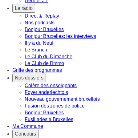
Dernier JT
La radio
Direct & Replay
Nos podcasts
Bonjour Bruxelles
Bonjour Bruxelles: les interviews
Il y a du Neuf
Le Brunch
Le Club du Dimanche
Le Club de l'Immo
Grille des programmes
Nos dossiers
Colère des enseignants
Foyer anderlechtois
Nouveau gouvernement bruxellois
Fusion des zones de police
Bonjour Bruxelles
Fusillades à Bruxelles
Ma Commune
Concours