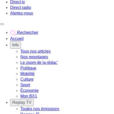
Direct tv
Direct radio
Alertez-nous
Déclencher le menu
Rechercher
Accueil
Info
Tous nos articles
Nos reportages
Le zoom de la rédac'
Politique
Mobilité
Culture
Sport
Économie
Mon BX1
Replay TV
Toutes nos émissions