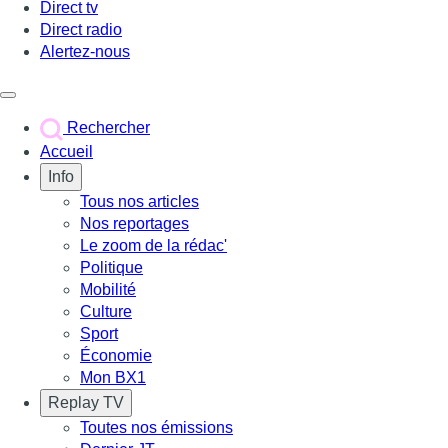
Direct tv
Direct radio
Alertez-nous
Déclencher le menu
Rechercher
Accueil
Info
Tous nos articles
Nos reportages
Le zoom de la rédac'
Politique
Mobilité
Culture
Sport
Économie
Mon BX1
Replay TV
Toutes nos émissions