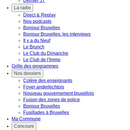
Dernier JT
La radio
Direct & Replay
Nos podcasts
Bonjour Bruxelles
Bonjour Bruxelles: les interviews
Il y a du Neuf
Le Brunch
Le Club du Dimanche
Le Club de l'Immo
Grille des programmes
Nos dossiers
Colère des enseignants
Foyer anderlechtois
Nouveau gouvernement bruxellois
Fusion des zones de police
Bonjour Bruxelles
Fusillades à Bruxelles
Ma Commune
Concours