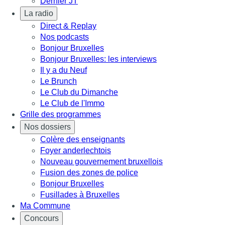
Dernier JT
La radio
Direct & Replay
Nos podcasts
Bonjour Bruxelles
Bonjour Bruxelles: les interviews
Il y a du Neuf
Le Brunch
Le Club du Dimanche
Le Club de l'Immo
Grille des programmes
Nos dossiers
Colère des enseignants
Foyer anderlechtois
Nouveau gouvernement bruxellois
Fusion des zones de police
Bonjour Bruxelles
Fusillades à Bruxelles
Ma Commune
Concours