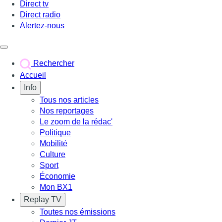
Direct tv
Direct radio
Alertez-nous
Déclencher le menu
Rechercher
Accueil
Info
Tous nos articles
Nos reportages
Le zoom de la rédac'
Politique
Mobilité
Culture
Sport
Économie
Mon BX1
Replay TV
Toutes nos émissions