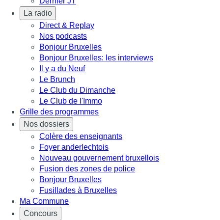
Dernier JT
La radio
Direct & Replay
Nos podcasts
Bonjour Bruxelles
Bonjour Bruxelles: les interviews
Il y a du Neuf
Le Brunch
Le Club du Dimanche
Le Club de l'Immo
Grille des programmes
Nos dossiers
Colère des enseignants
Foyer anderlechtois
Nouveau gouvernement bruxellois
Fusion des zones de police
Bonjour Bruxelles
Fusillades à Bruxelles
Ma Commune
Concours