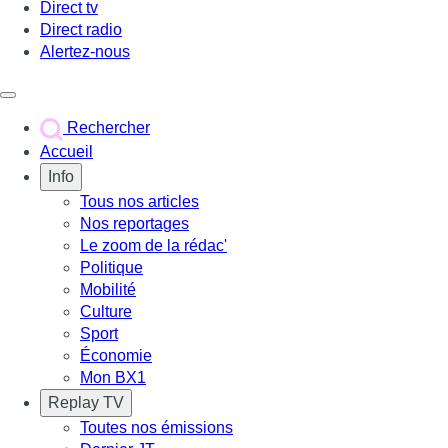
Direct tv
Direct radio
Alertez-nous
Déclencher le menu
Rechercher
Accueil
Info
Tous nos articles
Nos reportages
Le zoom de la rédac'
Politique
Mobilité
Culture
Sport
Économie
Mon BX1
Replay TV
Toutes nos émissions