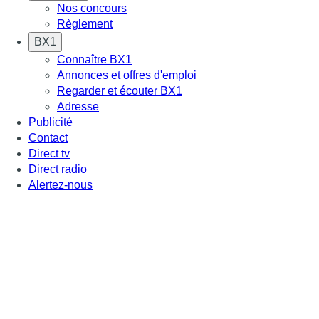
Nos concours
Règlement
BX1
Connaître BX1
Annonces et offres d'emploi
Regarder et écouter BX1
Adresse
Publicité
Contact
Direct tv
Direct radio
Alertez-nous