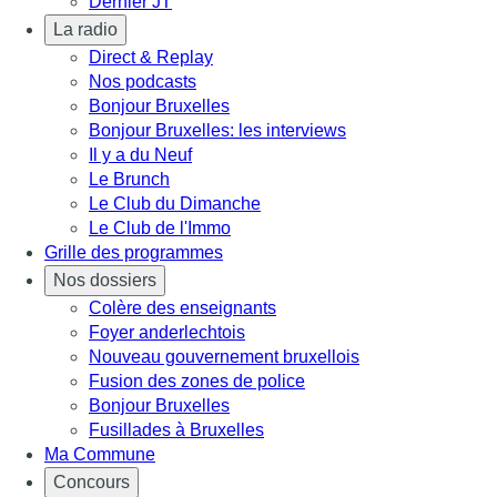
Dernier JT
La radio
Direct & Replay
Nos podcasts
Bonjour Bruxelles
Bonjour Bruxelles: les interviews
Il y a du Neuf
Le Brunch
Le Club du Dimanche
Le Club de l'Immo
Grille des programmes
Nos dossiers
Colère des enseignants
Foyer anderlechtois
Nouveau gouvernement bruxellois
Fusion des zones de police
Bonjour Bruxelles
Fusillades à Bruxelles
Ma Commune
Concours