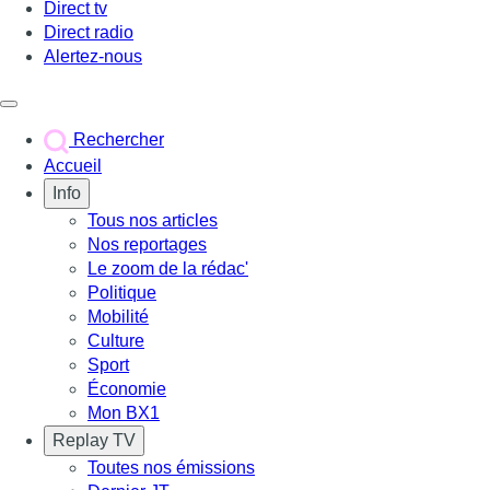
Direct tv
Direct radio
Alertez-nous
Déclencher le menu
Rechercher
Accueil
Info
Tous nos articles
Nos reportages
Le zoom de la rédac'
Politique
Mobilité
Culture
Sport
Économie
Mon BX1
Replay TV
Toutes nos émissions