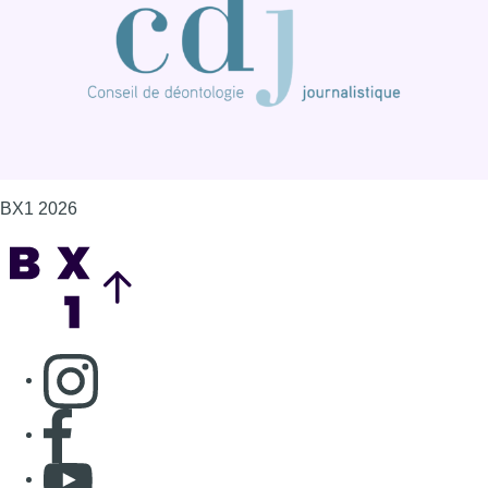
Consulter page Instagram
Consulter page Facebook
Consulter Youtube
Consulter TikTok
Nous rejoindre sur Whatsapp
S'abonner à notre newsletter
Connaître BX1
Publicité
Offres d'emploi
Contact
Mentions légales
Politique de cookies (UE)