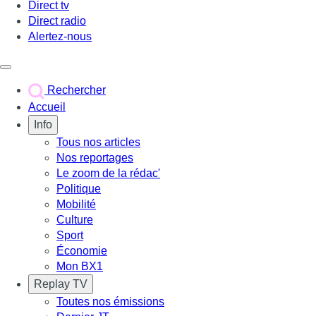
Direct tv
Direct radio
Alertez-nous
Déclencher le menu
Rechercher
Accueil
Info
Tous nos articles
Nos reportages
Le zoom de la rédac'
Politique
Mobilité
Culture
Sport
Économie
Mon BX1
Replay TV
Toutes nos émissions