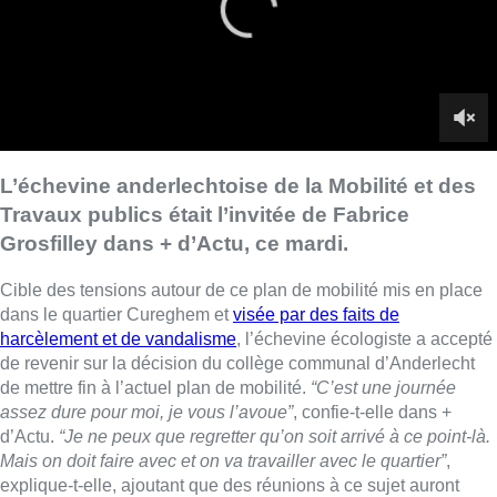
dans le quartier Cureghem et
visée par des faits de
harcèlement et de vandalisme
, l’échevine écologiste a accepté
de revenir sur la décision du collège communal d’Anderlecht
de mettre fin à l’actuel plan de mobilité.
“C’est une journée
assez dure pour moi, je vous l’avoue”
, confie-t-elle dans +
d’Actu.
“Je ne peux que regretter qu’on soit arrivé à ce point-là.
Mais on doit faire avec et on va travailler avec le quartier”
,
explique-t-elle, ajoutant que des réunions à ce sujet auront
déjà lieu dès ce mercredi. Avec l’objectif de remettre du calme
avec les différents comités durant les trois prochaines
semaines, avant la relance d’un nouveau débat :
“Ce sera un
plan pour cette législature”
, précise-t-elle.
►
Lire aussi |
Good Move à Cureghem : le collège communal
renonce au plan actuel
Susanne Müller-Hübsch explique que l’objectif est de remettre
le plan sur la table et de le retravailler rue par rue.
“Nous allons
aussi discuter de plein d’autres questions qui se sont posées
avec la mise en place du plan, comme la sécurité, la propreté,
le problème de la drogue…”
, indique-t-elle.
“Je suis contente