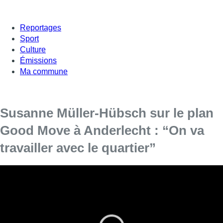
Reportages
Sport
Culture
Émissions
Ma commune
Susanne Müller-Hübsch sur le plan
Good Move à Anderlecht : “On va
travailler avec le quartier”
L’échevine anderlechtoise de la Mobilité et des
Travaux publics était l’invitée de Fabrice
Grosfilley dans + d’Actu, ce mardi.
Cible des tensions autour de ce plan de mobilité mis en place