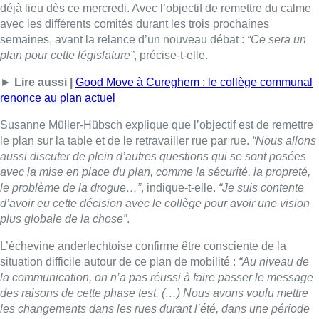
d’avoir eu cette décision avec le collège pour avoir une vision
plus globale de la chose”
.
L’échevine anderlechtoise confirme être consciente de la
situation difficile autour de ce plan de mobilité :
“Au niveau de
la communication, on n’a pas réussi à faire passer le message
des raisons de cette phase test. (…) Nous avons voulu mettre
les changements dans les rues durant l’été, dans une période
plus calme. On avait dit à la police qu’il fallait plutôt expliquer,
mais qu’on ne sanctionnait pas encore”
.
Elle défend toutefois l’idée de mettre en place un plan Good
Move dans ce quartier, sans objectif de chasser les habitants
de Cureghem :
“Cela n’a jamais été le but. Cureghem a le droit
comme tous les autres quartiers d’avoir un quartier vivable,
avec des espaces verts”
.
Gr.I. – Photo : BX1
Lire aussi :