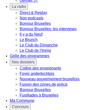
Dernier JT
La radio
Direct & Replay
Nos podcasts
Bonjour Bruxelles
Bonjour Bruxelles: les interviews
Il y a du Neuf
Le Brunch
Le Club du Dimanche
Le Club de l'Immo
Grille des programmes
Nos dossiers
Colère des enseignants
Foyer anderlechtois
Nouveau gouvernement bruxellois
Fusion des zones de police
Bonjour Bruxelles
Fusillades à Bruxelles
Ma Commune
Concours