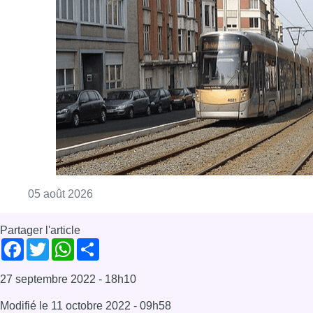
Consulter l'article "Les trams circulent à no
05 août 2026
Partager l'article
Facebook
Twitter
WhatsApp
Share
27 septembre 2022
- 18h10
Modifié le
11 octobre 2022
- 09h58
Cureghem
Good Move
Susanne Müller-Hübsch
Anderlecht
Good Move
Mobilité
Offres d’emploi