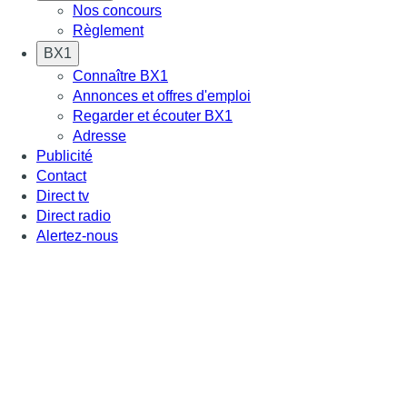
Nos concours
Règlement
BX1
Connaître BX1
Annonces et offres d'emploi
Regarder et écouter BX1
Adresse
Publicité
Contact
Direct tv
Direct radio
Alertez-nous