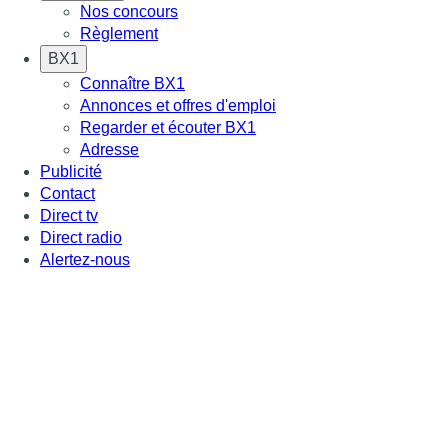
Nos concours
Règlement
BX1
Connaître BX1
Annonces et offres d'emploi
Regarder et écouter BX1
Adresse
Publicité
Contact
Direct tv
Direct radio
Alertez-nous