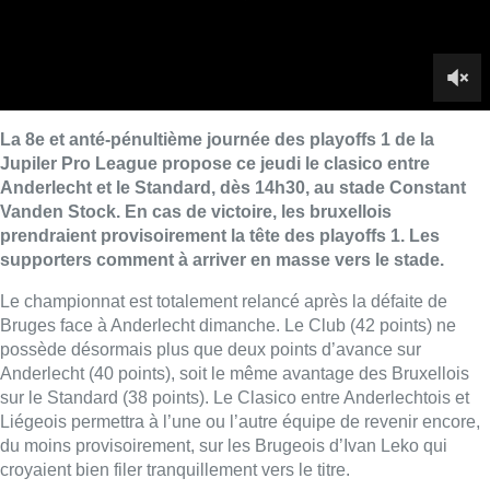
Le championnat est totalement relancé après la défaite de
Bruges face à Anderlecht dimanche. Le Club (42 points) ne
possède désormais plus que deux points d’avance sur
Anderlecht (40 points), soit le même avantage des Bruxellois
sur le Standard (38 points). Le Clasico entre Anderlechtois et
Liégeois permettra à l’une ou l’autre équipe de revenir encore,
du moins provisoirement, sur les Brugeois d’Ivan Leko qui
croyaient bien filer tranquillement vers le titre.
L’entraîneur du Club a avoué avoir mis enfin derrière lui les
polémiques autour du VAR, l’arbitrage vidéo, ayant ponctué
toute la rencontre au stade Jan Breydel face à Anderlecht (1-2)
dimanche dernier. Charleroi, de son côté, sort d’une victoire à
La Gantoise (0-1) et les hommes de Felice Mazzu ne feront
aucun cadeau aux Brugeois. Le Club Brugeois connaîtra le
résultat du Clasico avant d’entamer leur rencontre. Anderlecht
et le Standard sont dans une spirale positive et voudront
poursuivre sur leur lancée. Les Liégeois de Sa Pinto ont étrillé
Genk dimanche 5 à 0 et restent dans l’absolu la meilleure
équipe des playoffs 1. Après son Clasico à Anderlecht, le
Standard recevra d’ailleurs le Club Bruges dimanche à 18h00