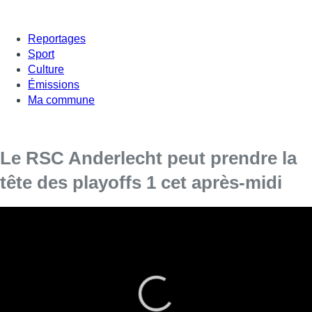
Reportages
Sport
Culture
Émissions
Ma commune
Le RSC Anderlecht peut prendre la
tête des playoffs 1 cet après-midi
La 8e et anté-pénultième journée des playoffs 1 de la
Jupiler Pro League propose ce jeudi le clasico entre
Anderlecht et le Standard, dès 14h30, au stade Constant
Vanden Stock. En cas de victoire, les bruxellois
prendraient provisoirement la tête des playoffs 1. Les
supporters comment à arriver en masse vers le stade.