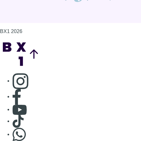
Consulter page Facebook
Consulter Youtube
Consulter TikTok
Nous rejoindre sur Whatsapp
S'abonner à notre newsletter
Connaître BX1
Publicité
Offres d'emploi
Contact
Mentions légales
Politique de cookies (UE)
Gérer les cookies