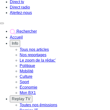
Direct tv
Direct radio
Alertez-nous
Déclencher le menu
Rechercher
Accueil
Info
Tous nos articles
Nos reportages
Le zoom de la rédac'
Politique
Mobilité
Culture
Sport
Économie
Mon BX1
Replay TV
Toutes nos émissions