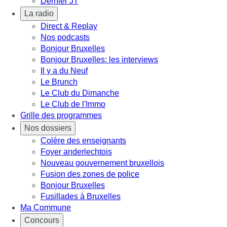
Dernier JT
La radio
Direct & Replay
Nos podcasts
Bonjour Bruxelles
Bonjour Bruxelles: les interviews
Il y a du Neuf
Le Brunch
Le Club du Dimanche
Le Club de l'Immo
Grille des programmes
Nos dossiers
Colère des enseignants
Foyer anderlechtois
Nouveau gouvernement bruxellois
Fusion des zones de police
Bonjour Bruxelles
Fusillades à Bruxelles
Ma Commune
Concours