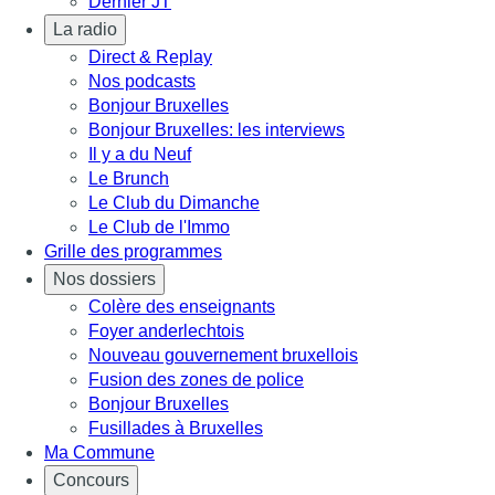
Dernier JT
La radio
Direct & Replay
Nos podcasts
Bonjour Bruxelles
Bonjour Bruxelles: les interviews
Il y a du Neuf
Le Brunch
Le Club du Dimanche
Le Club de l'Immo
Grille des programmes
Nos dossiers
Colère des enseignants
Foyer anderlechtois
Nouveau gouvernement bruxellois
Fusion des zones de police
Bonjour Bruxelles
Fusillades à Bruxelles
Ma Commune
Concours