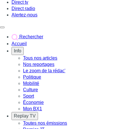
Direct tv
Direct radio
Alertez-nous
Déclencher le menu
Rechercher
Accueil
Info
Tous nos articles
Nos reportages
Le zoom de la rédac'
Politique
Mobilité
Culture
Sport
Économie
Mon BX1
Replay TV
Toutes nos émissions