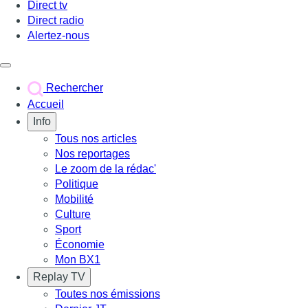
Direct tv
Direct radio
Alertez-nous
Déclencher le menu
Rechercher
Accueil
Info
Tous nos articles
Nos reportages
Le zoom de la rédac'
Politique
Mobilité
Culture
Sport
Économie
Mon BX1
Replay TV
Toutes nos émissions