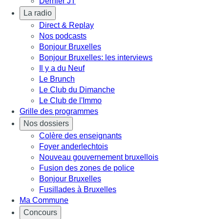
Dernier JT
La radio
Direct & Replay
Nos podcasts
Bonjour Bruxelles
Bonjour Bruxelles: les interviews
Il y a du Neuf
Le Brunch
Le Club du Dimanche
Le Club de l'Immo
Grille des programmes
Nos dossiers
Colère des enseignants
Foyer anderlechtois
Nouveau gouvernement bruxellois
Fusion des zones de police
Bonjour Bruxelles
Fusillades à Bruxelles
Ma Commune
Concours