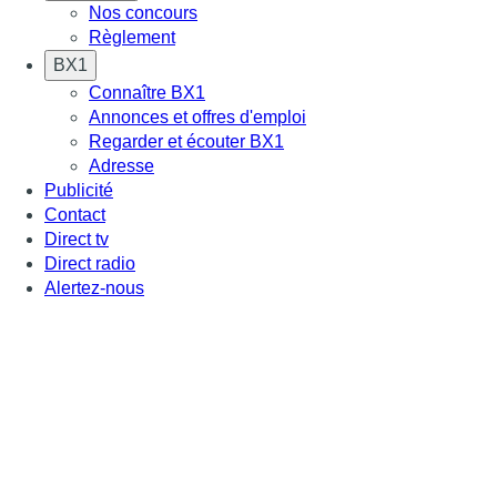
Nos concours
Règlement
BX1
Connaître BX1
Annonces et offres d'emploi
Regarder et écouter BX1
Adresse
Publicité
Contact
Direct tv
Direct radio
Alertez-nous