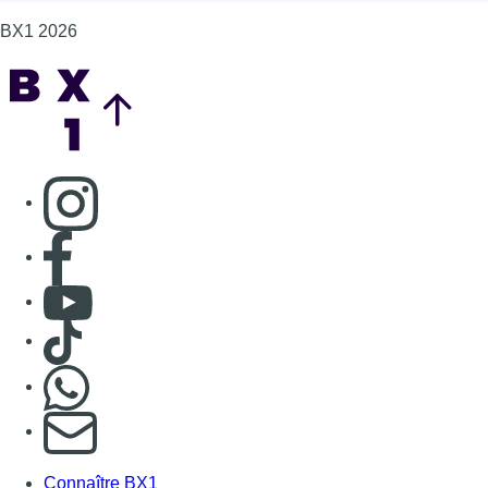
BX1 2026
Back to top
Consulter page Instagram
Consulter page Facebook
Consulter Youtube
Consulter TikTok
Nous rejoindre sur Whatsapp
S'abonner à notre newsletter
Connaître BX1