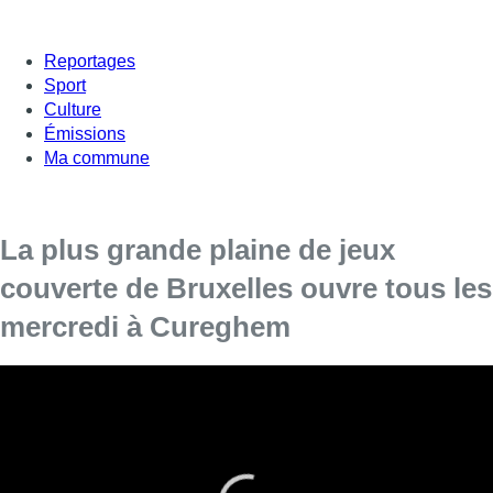
Reportages
Sport
Culture
Émissions
Ma commune
La plus grande plaine de jeux
couverte de Bruxelles ouvre tous les
mercredi à Cureghem
L’association Culturegem, avec de nombreux partenaires
du monde associatif bruxellois, a lancé ce mercredi “la
plus grande plaine de jeux couverte de Bruxelles” au sein
des abattoirs d’Anderlecht.
Tous les mercredi, les enfants de 3 à 18 ans peuvent ainsi