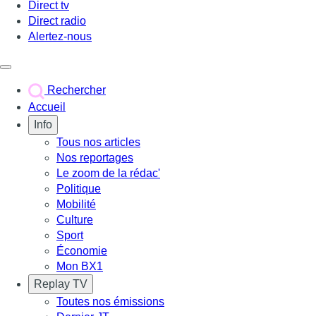
Direct tv
Direct radio
Alertez-nous
Déclencher le menu
Rechercher
Accueil
Info
Tous nos articles
Nos reportages
Le zoom de la rédac'
Politique
Mobilité
Culture
Sport
Économie
Mon BX1
Replay TV
Toutes nos émissions