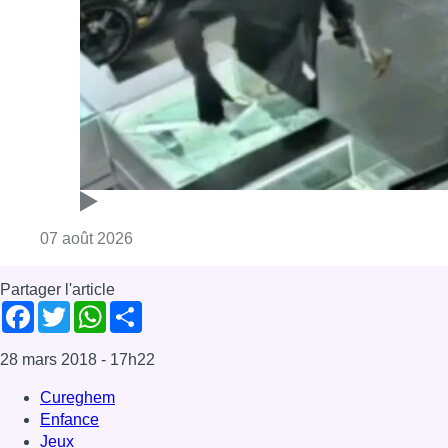
Partager l'article
Facebook
Twitter
WhatsApp
Share
28 mars 2018
- 17h22
Cureghem
Enfance
Jeux
Ketmet
Anderlecht
News
Offres d’emploi