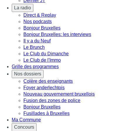
Dernier JT
La radio
Direct & Replay
Nos podcasts
Bonjour Bruxelles
Bonjour Bruxelles: les interviews
Il y a du Neuf
Le Brunch
Le Club du Dimanche
Le Club de l'Immo
Grille des programmes
Nos dossiers
Colère des enseignants
Foyer anderlechtois
Nouveau gouvernement bruxellois
Fusion des zones de police
Bonjour Bruxelles
Fusillades à Bruxelles
Ma Commune
Concours