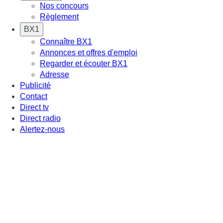
Nos concours
Règlement
BX1
Connaître BX1
Annonces et offres d'emploi
Regarder et écouter BX1
Adresse
Publicité
Contact
Direct tv
Direct radio
Alertez-nous