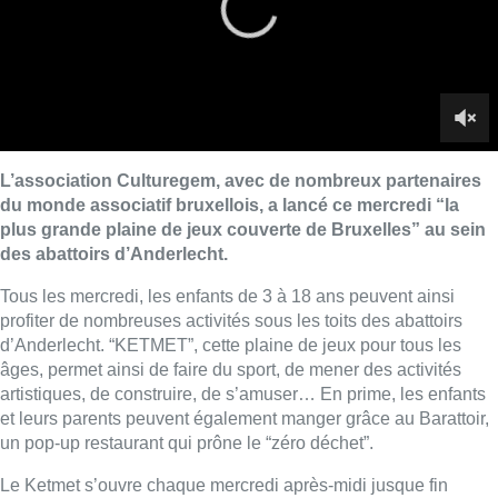
profiter de nombreuses activités sous les toits des abattoirs
d’Anderlecht. “KETMET”, cette plaine de jeux pour tous les
âges, permet ainsi de faire du sport, de mener des activités
artistiques, de construire, de s’amuser… En prime, les enfants
et leurs parents peuvent également manger grâce au Barattoir,
un pop-up restaurant qui prône le “zéro déchet”.
Le Ketmet s’ouvre chaque mercredi après-midi jusque fin
octobre, et même pendant les vacances scolaires.
■ Images et interview de
Nicolas Franchomme
.
Lire aussi :
Pizza Nizar: un coup de pub
inattendu grâce à l’IA