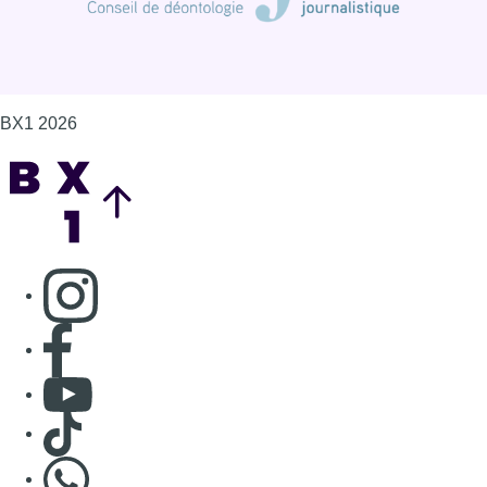
Consulter page Facebook
Consulter Youtube
Consulter TikTok
Nous rejoindre sur Whatsapp
S'abonner à notre newsletter
Connaître BX1
Publicité
Offres d'emploi
Contact
Mentions légales
Politique de cookies (UE)
Gérer les cookies