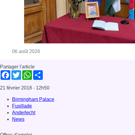
Consulter l'article "La Commune d’Ixelles 
06 août 2026
Partager l'article
Facebook
Twitter
WhatsApp
Share
21 février 2018
- 12h50
Birmingham Palace
Fusillade
Anderlecht
News
Offres d’emploi