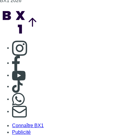
BX1 2026
Back to top
Consulter page Instagram
Consulter page Facebook
Consulter Youtube
Consulter TikTok
Nous rejoindre sur Whatsapp
S'abonner à notre newsletter
Connaître BX1
Publicité