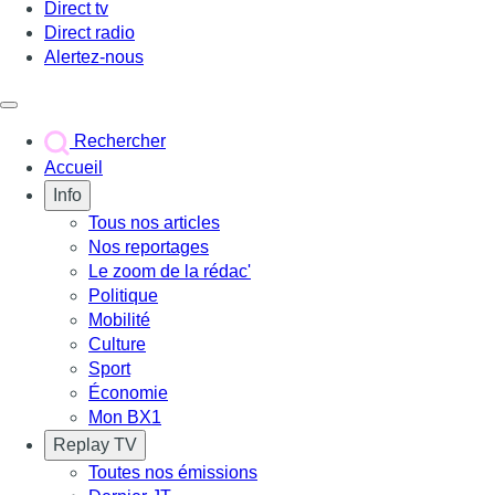
Direct tv
Direct radio
Alertez-nous
Déclencher le menu
Rechercher
Accueil
Info
Tous nos articles
Nos reportages
Le zoom de la rédac'
Politique
Mobilité
Culture
Sport
Économie
Mon BX1
Replay TV
Toutes nos émissions