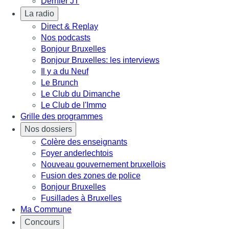
Dernier JT
La radio
Direct & Replay
Nos podcasts
Bonjour Bruxelles
Bonjour Bruxelles: les interviews
Il y a du Neuf
Le Brunch
Le Club du Dimanche
Le Club de l'Immo
Grille des programmes
Nos dossiers
Colère des enseignants
Foyer anderlechtois
Nouveau gouvernement bruxellois
Fusion des zones de police
Bonjour Bruxelles
Fusillades à Bruxelles
Ma Commune
Concours