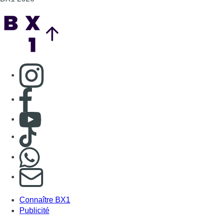
Consulter TikTok
Nous rejoindre sur Whatsapp
S'abonner à notre newsletter
Connaître BX1
Publicité
Offres d'emploi
Contact
Mentions légales
Politique de cookies (UE)
Gérer les cookies