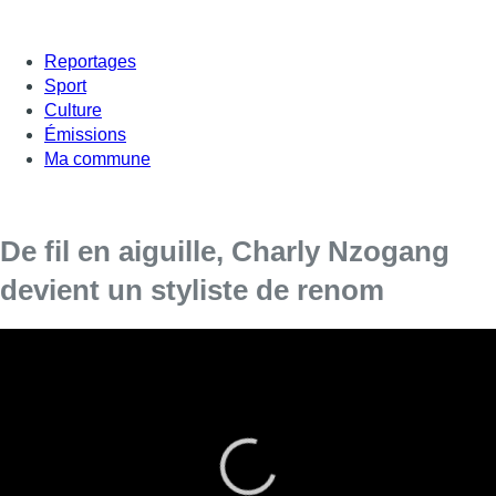
Reportages
Sport
Culture
Émissions
Ma commune
De fil en aiguille, Charly Nzogang
devient un styliste de renom
Rencontre avec le jeune styliste Charly Nzogang dans ce
nouveau numéro de Hors Cadre. Notre équipe l’a suivi
dans son quotidien durant une journée.
A quelques heures des
Brussels Fashion Days
, le styliste
anderlechtois de 29 ans ajuste les finitions de ses créations. Il
habille les mannequins et se prépare à présenter au public sa