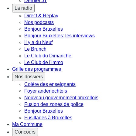
Dernier JT
La radio
Direct & Replay
Nos podcasts
Bonjour Bruxelles
Bonjour Bruxelles: les interviews
Il y a du Neuf
Le Brunch
Le Club du Dimanche
Le Club de l'Immo
Grille des programmes
Nos dossiers
Colère des enseignants
Foyer anderlechtois
Nouveau gouvernement bruxellois
Fusion des zones de police
Bonjour Bruxelles
Fusillades à Bruxelles
Ma Commune
Concours