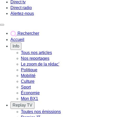
Direct tv
Direct radio
Alertez-nous
Déclencher le menu
Rechercher
Accueil
Info
Tous nos articles
Nos reportages
Le zoom de la rédac'
Politique
Mobilité
Culture
Sport
Économie
Mon BX1
Replay TV
Toutes nos émissions