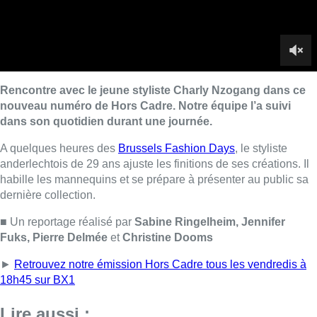
dernière collection.
■ Un reportage réalisé par
Sabine Ringelheim, Jennifer
Fuks, Pierre Delmée
et
Christine Dooms
►
Retrouvez notre émission Hors Cadre tous les vendredis à
18h45 sur BX1
Lire aussi :
Anderlecht : un homme blessé lors
d’une bagarre près de la Foire du
Midi