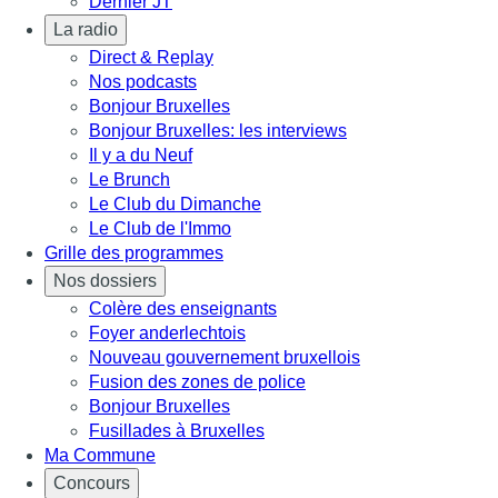
Dernier JT
La radio
Direct & Replay
Nos podcasts
Bonjour Bruxelles
Bonjour Bruxelles: les interviews
Il y a du Neuf
Le Brunch
Le Club du Dimanche
Le Club de l'Immo
Grille des programmes
Nos dossiers
Colère des enseignants
Foyer anderlechtois
Nouveau gouvernement bruxellois
Fusion des zones de police
Bonjour Bruxelles
Fusillades à Bruxelles
Ma Commune
Concours