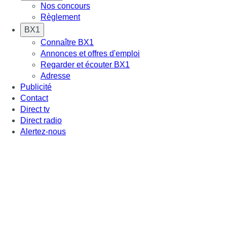
Nos concours
Règlement
BX1
Connaître BX1
Annonces et offres d'emploi
Regarder et écouter BX1
Adresse
Publicité
Contact
Direct tv
Direct radio
Alertez-nous