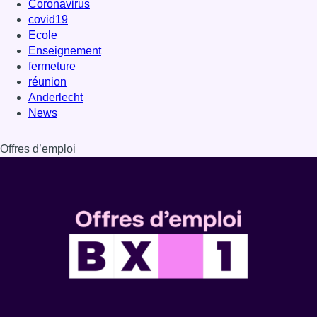
Coronavirus
covid19
Ecole
Enseignement
fermeture
réunion
Anderlecht
News
Offres d’emploi