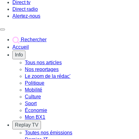
Direct tv
Direct radio
Alertez-nous
Déclencher le menu
Rechercher
Accueil
Info
Tous nos articles
Nos reportages
Le zoom de la rédac'
Politique
Mobilité
Culture
Sport
Économie
Mon BX1
Replay TV
Toutes nos émissions