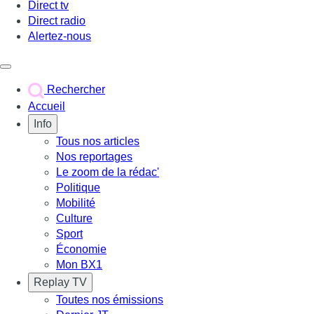
Direct tv
Direct radio
Alertez-nous
Déclencher le menu
Rechercher
Accueil
Info
Tous nos articles
Nos reportages
Le zoom de la rédac'
Politique
Mobilité
Culture
Sport
Économie
Mon BX1
Replay TV
Toutes nos émissions