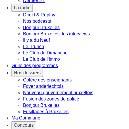
Dernier JT
La radio
Direct & Replay
Nos podcasts
Bonjour Bruxelles
Bonjour Bruxelles: les interviews
Il y a du Neuf
Le Brunch
Le Club du Dimanche
Le Club de l'Immo
Grille des programmes
Nos dossiers
Colère des enseignants
Foyer anderlechtois
Nouveau gouvernement bruxellois
Fusion des zones de police
Bonjour Bruxelles
Fusillades à Bruxelles
Ma Commune
Concours