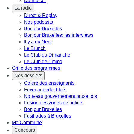
Dernier JT
La radio
Direct & Replay
Nos podcasts
Bonjour Bruxelles
Bonjour Bruxelles: les interviews
Il y a du Neuf
Le Brunch
Le Club du Dimanche
Le Club de l'Immo
Grille des programmes
Nos dossiers
Colère des enseignants
Foyer anderlechtois
Nouveau gouvernement bruxellois
Fusion des zones de police
Bonjour Bruxelles
Fusillades à Bruxelles
Ma Commune
Concours