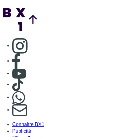
Back to top
Consulter page Instagram
Consulter page Facebook
Consulter Youtube
Consulter TikTok
Nous rejoindre sur Whatsapp
S'abonner à notre newsletter
Connaître BX1
Publicité