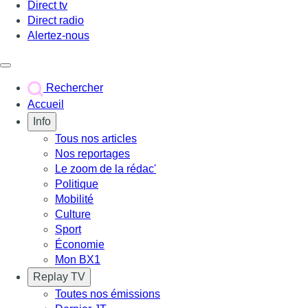
Direct tv
Direct radio
Alertez-nous
Déclencher le menu
Rechercher
Accueil
Info
Tous nos articles
Nos reportages
Le zoom de la rédac'
Politique
Mobilité
Culture
Sport
Économie
Mon BX1
Replay TV
Toutes nos émissions