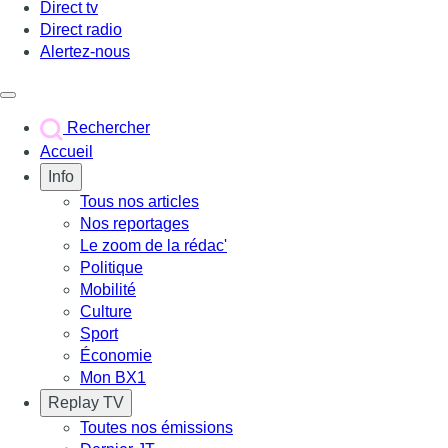
Direct tv
Direct radio
Alertez-nous
Déclencher le menu
Rechercher
Accueil
Info
Tous nos articles
Nos reportages
Le zoom de la rédac'
Politique
Mobilité
Culture
Sport
Économie
Mon BX1
Replay TV
Toutes nos émissions