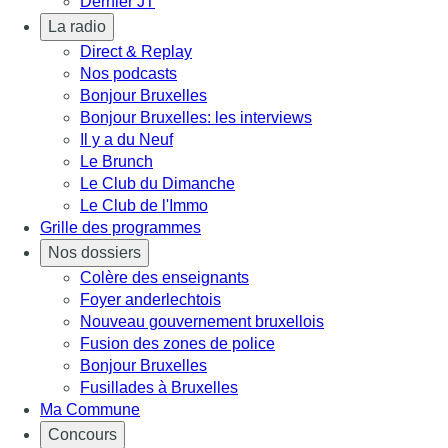
Dernier JT
La radio
Direct & Replay
Nos podcasts
Bonjour Bruxelles
Bonjour Bruxelles: les interviews
Il y a du Neuf
Le Brunch
Le Club du Dimanche
Le Club de l'Immo
Grille des programmes
Nos dossiers
Colère des enseignants
Foyer anderlechtois
Nouveau gouvernement bruxellois
Fusion des zones de police
Bonjour Bruxelles
Fusillades à Bruxelles
Ma Commune
Concours