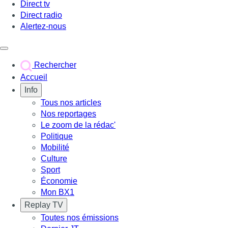
Direct tv
Direct radio
Alertez-nous
Déclencher le menu
Rechercher
Accueil
Info
Tous nos articles
Nos reportages
Le zoom de la rédac'
Politique
Mobilité
Culture
Sport
Économie
Mon BX1
Replay TV
Toutes nos émissions