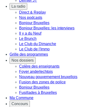
Dernier JT
La radio
Direct & Replay
Nos podcasts
Bonjour Bruxelles
Bonjour Bruxelles: les interviews
Il y a du Neuf
Le Brunch
Le Club du Dimanche
Le Club de l'Immo
Grille des programmes
Nos dossiers
Colère des enseignants
Foyer anderlechtois
Nouveau gouvernement bruxellois
Fusion des zones de police
Bonjour Bruxelles
Fusillades à Bruxelles
Ma Commune
Concours