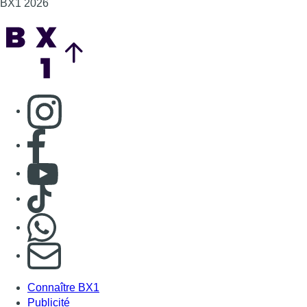
BX1 2026
Back to top
Consulter page Instagram
Consulter page Facebook
Consulter Youtube
Consulter TikTok
Nous rejoindre sur Whatsapp
S'abonner à notre newsletter
Connaître BX1
Publicité