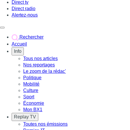
Direct tv
Direct radio
Alertez-nous
Déclencher le menu
Rechercher
Accueil
Info
Tous nos articles
Nos reportages
Le zoom de la rédac'
Politique
Mobilité
Culture
Sport
Économie
Mon BX1
Replay TV
Toutes nos émissions