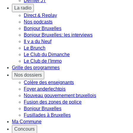
Dernier JT
La radio
Direct & Replay
Nos podcasts
Bonjour Bruxelles
Bonjour Bruxelles: les interviews
Il y a du Neuf
Le Brunch
Le Club du Dimanche
Le Club de l'Immo
Grille des programmes
Nos dossiers
Colère des enseignants
Foyer anderlechtois
Nouveau gouvernement bruxellois
Fusion des zones de police
Bonjour Bruxelles
Fusillades à Bruxelles
Ma Commune
Concours