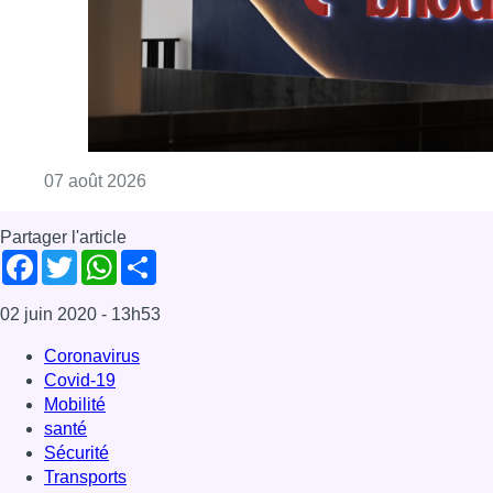
Consulter l'article "La grève chez Bpost a eu 
07 août 2026
Partager l'article
Facebook
Twitter
WhatsApp
Share
02 juin 2020
- 13h53
Coronavirus
Covid-19
Mobilité
santé
Sécurité
Transports