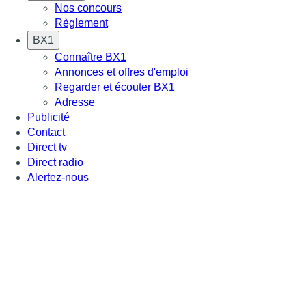
Nos concours
Règlement
BX1
Connaître BX1
Annonces et offres d'emploi
Regarder et écouter BX1
Adresse
Publicité
Contact
Direct tv
Direct radio
Alertez-nous