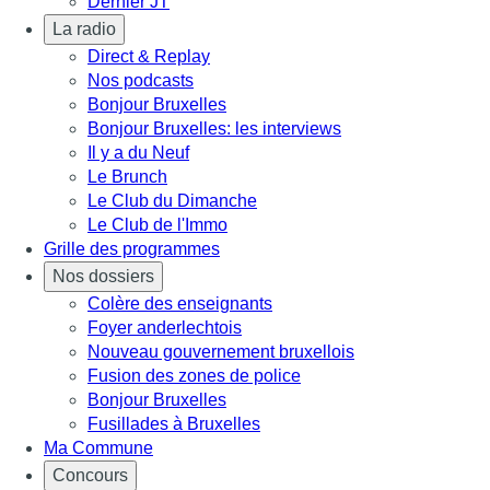
Dernier JT
La radio
Direct & Replay
Nos podcasts
Bonjour Bruxelles
Bonjour Bruxelles: les interviews
Il y a du Neuf
Le Brunch
Le Club du Dimanche
Le Club de l'Immo
Grille des programmes
Nos dossiers
Colère des enseignants
Foyer anderlechtois
Nouveau gouvernement bruxellois
Fusion des zones de police
Bonjour Bruxelles
Fusillades à Bruxelles
Ma Commune
Concours