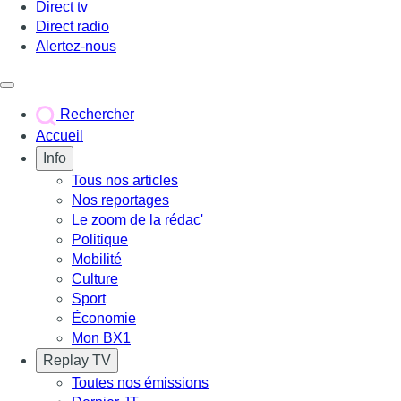
Direct tv
Direct radio
Alertez-nous
Déclencher le menu
Rechercher
Accueil
Info
Tous nos articles
Nos reportages
Le zoom de la rédac'
Politique
Mobilité
Culture
Sport
Économie
Mon BX1
Replay TV
Toutes nos émissions