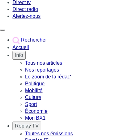
Direct tv
Direct radio
Alertez-nous
Déclencher le menu
Rechercher
Accueil
Info
Tous nos articles
Nos reportages
Le zoom de la rédac'
Politique
Mobilité
Culture
Sport
Économie
Mon BX1
Replay TV
Toutes nos émissions