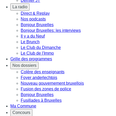
Dernier JT
La radio
Direct & Replay
Nos podcasts
Bonjour Bruxelles
Bonjour Bruxelles: les interviews
Il y a du Neuf
Le Brunch
Le Club du Dimanche
Le Club de l'Immo
Grille des programmes
Nos dossiers
Colère des enseignants
Foyer anderlechtois
Nouveau gouvernement bruxellois
Fusion des zones de police
Bonjour Bruxelles
Fusillades à Bruxelles
Ma Commune
Concours