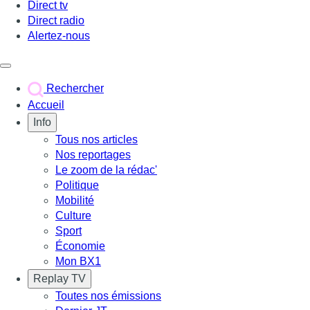
Direct tv
Direct radio
Alertez-nous
Déclencher le menu
Rechercher
Accueil
Info
Tous nos articles
Nos reportages
Le zoom de la rédac'
Politique
Mobilité
Culture
Sport
Économie
Mon BX1
Replay TV
Toutes nos émissions