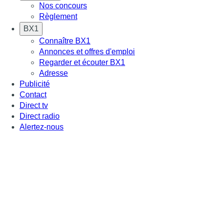
Nos concours
Règlement
BX1
Connaître BX1
Annonces et offres d'emploi
Regarder et écouter BX1
Adresse
Publicité
Contact
Direct tv
Direct radio
Alertez-nous