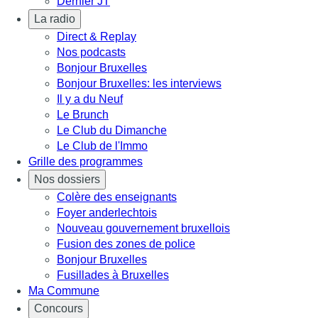
Dernier JT
La radio
Direct & Replay
Nos podcasts
Bonjour Bruxelles
Bonjour Bruxelles: les interviews
Il y a du Neuf
Le Brunch
Le Club du Dimanche
Le Club de l'Immo
Grille des programmes
Nos dossiers
Colère des enseignants
Foyer anderlechtois
Nouveau gouvernement bruxellois
Fusion des zones de police
Bonjour Bruxelles
Fusillades à Bruxelles
Ma Commune
Concours