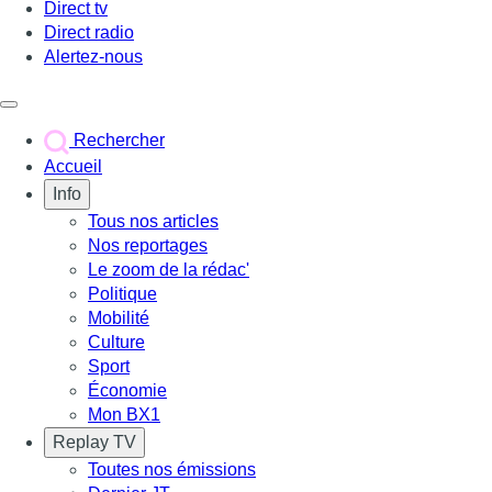
Direct tv
Direct radio
Alertez-nous
Déclencher le menu
Rechercher
Accueil
Info
Tous nos articles
Nos reportages
Le zoom de la rédac'
Politique
Mobilité
Culture
Sport
Économie
Mon BX1
Replay TV
Toutes nos émissions