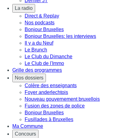
Dernier JT
La radio
Direct & Replay
Nos podcasts
Bonjour Bruxelles
Bonjour Bruxelles: les interviews
Il y a du Neuf
Le Brunch
Le Club du Dimanche
Le Club de l'Immo
Grille des programmes
Nos dossiers
Colère des enseignants
Foyer anderlechtois
Nouveau gouvernement bruxellois
Fusion des zones de police
Bonjour Bruxelles
Fusillades à Bruxelles
Ma Commune
Concours