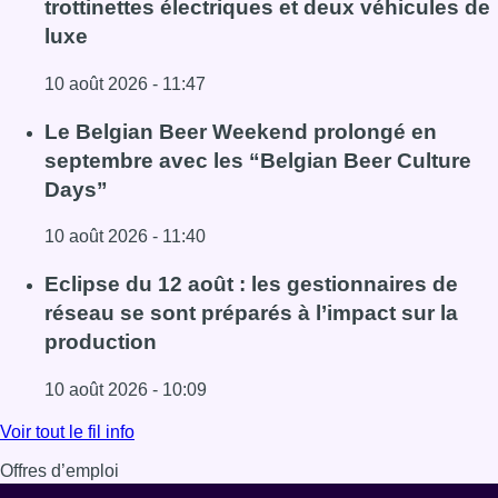
trottinettes électriques et deux véhicules de
luxe
10 août 2026 - 11:47
Lire l'article La police de Bruxelles-Nord saisit douze trot
Le Belgian Beer Weekend prolongé en
septembre avec les “Belgian Beer Culture
Days”
10 août 2026 - 11:40
Lire l'article Le Belgian Beer Weekend prolongé en septe
Eclipse du 12 août : les gestionnaires de
réseau se sont préparés à l’impact sur la
production
10 août 2026 - 10:09
Lire l'article Eclipse du 12 août : les gestionnaires de rés
Voir tout le fil info
Offres d’emploi