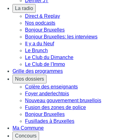
Dernier JT
La radio
Direct & Replay
Nos podcasts
Bonjour Bruxelles
Bonjour Bruxelles: les interviews
Il y a du Neuf
Le Brunch
Le Club du Dimanche
Le Club de l'Immo
Grille des programmes
Nos dossiers
Colère des enseignants
Foyer anderlechtois
Nouveau gouvernement bruxellois
Fusion des zones de police
Bonjour Bruxelles
Fusillades à Bruxelles
Ma Commune
Concours