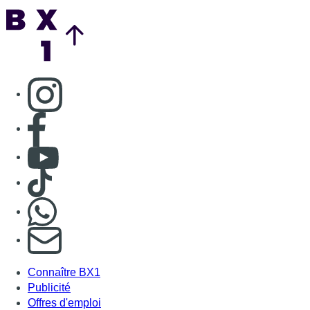
Back to top
Consulter page Instagram
Consulter page Facebook
Consulter Youtube
Consulter TikTok
Nous rejoindre sur Whatsapp
S'abonner à notre newsletter
Connaître BX1
Publicité
Offres d'emploi