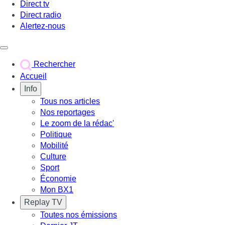
Direct tv
Direct radio
Alertez-nous
Déclencher le menu
Rechercher
Accueil
Info
Tous nos articles
Nos reportages
Le zoom de la rédac'
Politique
Mobilité
Culture
Sport
Économie
Mon BX1
Replay TV
Toutes nos émissions