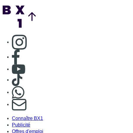
Back to top
Consulter page Instagram
Consulter page Facebook
Consulter Youtube
Consulter TikTok
Nous rejoindre sur Whatsapp
S'abonner à notre newsletter
Connaître BX1
Publicité
Offres d'emploi