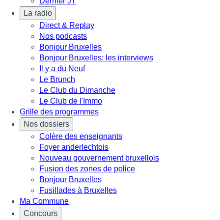
Dernier JT
La radio
Direct & Replay
Nos podcasts
Bonjour Bruxelles
Bonjour Bruxelles: les interviews
Il y a du Neuf
Le Brunch
Le Club du Dimanche
Le Club de l'Immo
Grille des programmes
Nos dossiers
Colère des enseignants
Foyer anderlechtois
Nouveau gouvernement bruxellois
Fusion des zones de police
Bonjour Bruxelles
Fusillades à Bruxelles
Ma Commune
Concours