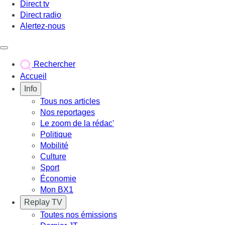
Direct tv
Direct radio
Alertez-nous
Déclencher le menu
Rechercher
Accueil
Info
Tous nos articles
Nos reportages
Le zoom de la rédac'
Politique
Mobilité
Culture
Sport
Économie
Mon BX1
Replay TV
Toutes nos émissions