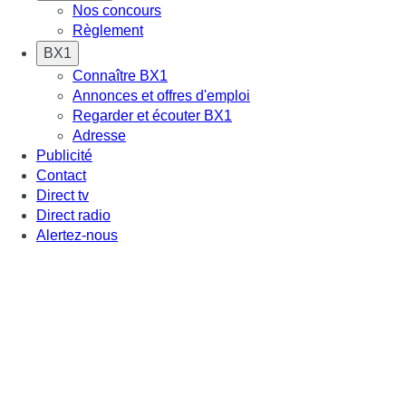
Nos concours
Règlement
BX1
Connaître BX1
Annonces et offres d'emploi
Regarder et écouter BX1
Adresse
Publicité
Contact
Direct tv
Direct radio
Alertez-nous