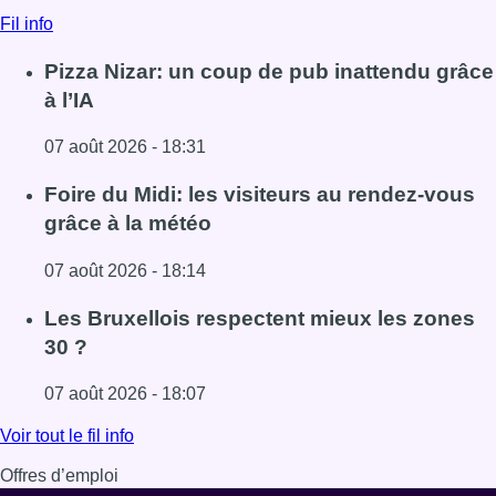
Fil info
Pizza Nizar: un coup de pub inattendu grâce
à l’IA
07 août 2026 - 18:31
Lire l'article Pizza Nizar: un coup de pub inattendu grâce à
Foire du Midi: les visiteurs au rendez-vous
grâce à la météo
07 août 2026 - 18:14
Lire l'article Foire du Midi: les visiteurs au rendez-vous g
Les Bruxellois respectent mieux les zones
30 ?
07 août 2026 - 18:07
Lire l'article Les Bruxellois respectent mieux les zones 30
Voir tout le fil info
Offres d’emploi