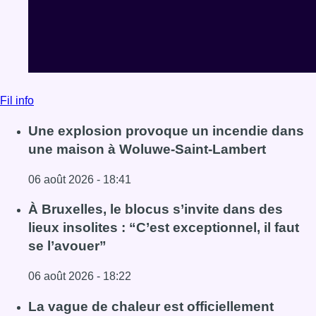
Fil info
Une explosion provoque un incendie dans
une maison à Woluwe-Saint-Lambert
06 août 2026 - 18:41
Lire l'article Une explosion provoque un incendie dans 
À Bruxelles, le blocus s’invite dans des
lieux insolites : “C’est exceptionnel, il faut
se l’avouer”
06 août 2026 - 18:22
Lire l'article À Bruxelles, le blocus s’invite dans des lieux i
La vague de chaleur est officiellement