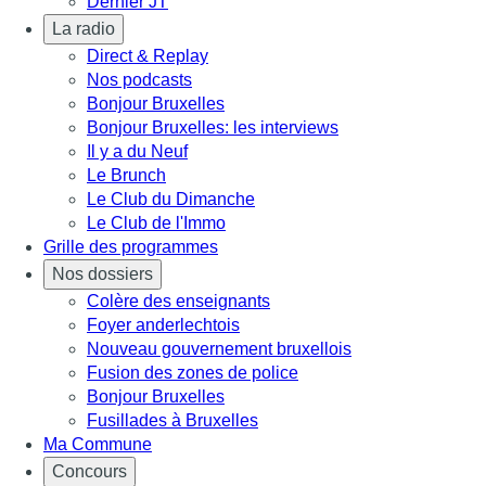
Dernier JT
La radio
Direct & Replay
Nos podcasts
Bonjour Bruxelles
Bonjour Bruxelles: les interviews
Il y a du Neuf
Le Brunch
Le Club du Dimanche
Le Club de l'Immo
Grille des programmes
Nos dossiers
Colère des enseignants
Foyer anderlechtois
Nouveau gouvernement bruxellois
Fusion des zones de police
Bonjour Bruxelles
Fusillades à Bruxelles
Ma Commune
Concours