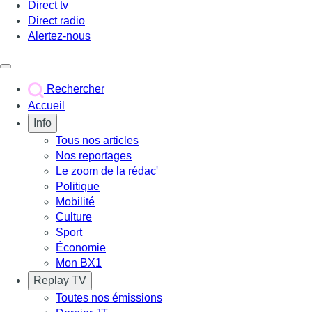
Direct tv
Direct radio
Alertez-nous
Déclencher le menu
Rechercher
Accueil
Info
Tous nos articles
Nos reportages
Le zoom de la rédac'
Politique
Mobilité
Culture
Sport
Économie
Mon BX1
Replay TV
Toutes nos émissions