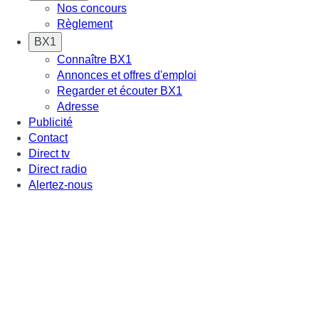
Nos concours
Règlement
BX1
Connaître BX1
Annonces et offres d'emploi
Regarder et écouter BX1
Adresse
Publicité
Contact
Direct tv
Direct radio
Alertez-nous