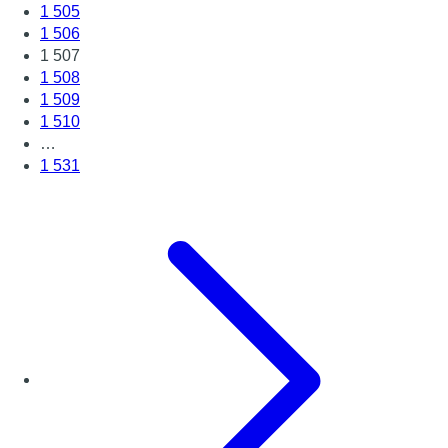
1 505
1 506
1 507
1 508
1 509
1 510
…
1 531
Page suivante