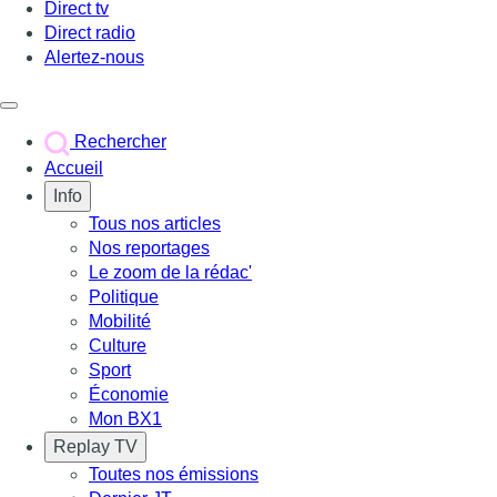
Direct tv
Direct radio
Alertez-nous
Déclencher le menu
Rechercher
Accueil
Info
Tous nos articles
Nos reportages
Le zoom de la rédac'
Politique
Mobilité
Culture
Sport
Économie
Mon BX1
Replay TV
Toutes nos émissions