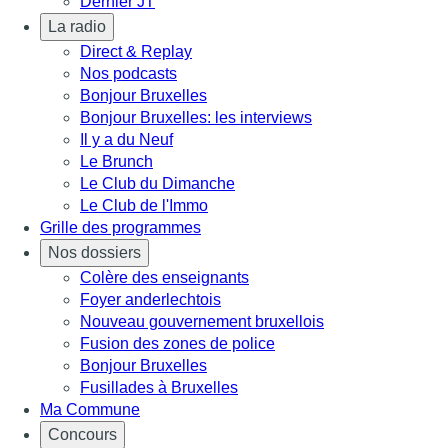
Dernier JT
La radio
Direct & Replay
Nos podcasts
Bonjour Bruxelles
Bonjour Bruxelles: les interviews
Il y a du Neuf
Le Brunch
Le Club du Dimanche
Le Club de l'Immo
Grille des programmes
Nos dossiers
Colère des enseignants
Foyer anderlechtois
Nouveau gouvernement bruxellois
Fusion des zones de police
Bonjour Bruxelles
Fusillades à Bruxelles
Ma Commune
Concours