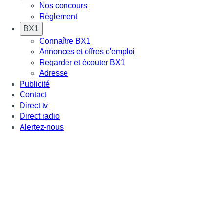
Nos concours
Règlement
BX1
Connaître BX1
Annonces et offres d'emploi
Regarder et écouter BX1
Adresse
Publicité
Contact
Direct tv
Direct radio
Alertez-nous