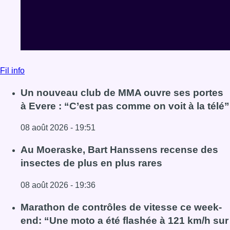
Fil info
Un nouveau club de MMA ouvre ses portes
à Evere : “C’est pas comme on voit à la télé”
08 août 2026 - 19:51
Lire l'article Un nouveau club de MMA ouvre ses portes à E
Au Moeraske, Bart Hanssens recense des
insectes de plus en plus rares
08 août 2026 - 19:36
Lire l'article Au Moeraske, Bart Hanssens recense des ins
Marathon de contrôles de vitesse ce week-
end: “Une moto a été flashée à 121 km/h sur