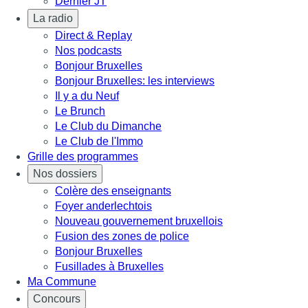
Dernier JT
La radio
Direct & Replay
Nos podcasts
Bonjour Bruxelles
Bonjour Bruxelles: les interviews
Il y a du Neuf
Le Brunch
Le Club du Dimanche
Le Club de l'Immo
Grille des programmes
Nos dossiers
Colère des enseignants
Foyer anderlechtois
Nouveau gouvernement bruxellois
Fusion des zones de police
Bonjour Bruxelles
Fusillades à Bruxelles
Ma Commune
Concours