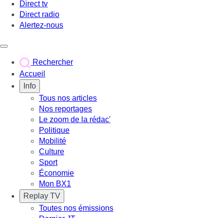
Direct tv
Direct radio
Alertez-nous
Déclencher le menu
Rechercher
Accueil
Info
Tous nos articles
Nos reportages
Le zoom de la rédac'
Politique
Mobilité
Culture
Sport
Économie
Mon BX1
Replay TV
Toutes nos émissions