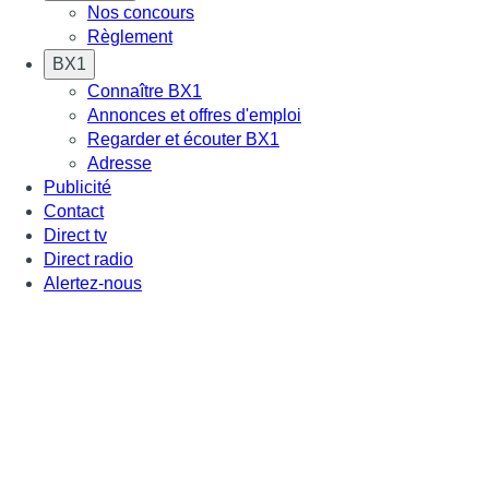
Nos concours
Règlement
BX1
Connaître BX1
Annonces et offres d'emploi
Regarder et écouter BX1
Adresse
Publicité
Contact
Direct tv
Direct radio
Alertez-nous