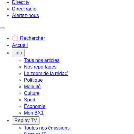
Direct tv
Direct radio
Alertez-nous
Déclencher le menu
Rechercher
Accueil
Info
Tous nos articles
Nos reportages
Le zoom de la rédac'
Politique
Mobilité
Culture
Sport
Économie
Mon BX1
Replay TV
Toutes nos émissions