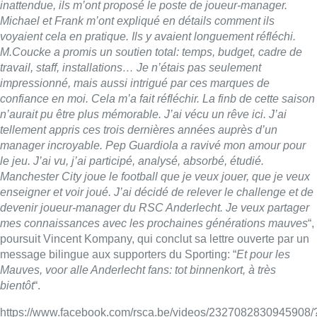
inattendue, ils m’ont proposé le poste de joueur-manager.
Michael et Frank m’ont expliqué en détails comment ils
voyaient cela en pratique. Ils y avaient longuement réfléchi.
M.Coucke a promis un soutien total: temps, budget, cadre de
travail, staff, installations… Je n’étais pas seulement
impressionné, mais aussi intrigué par ces marques de
confiance en moi. Cela m’a fait réfléchir. La finb de cette saison
n’aurait pu être plus mémorable. J’ai vécu un rêve ici. J’ai
tellement appris ces trois dernières années auprès d’un
manager incroyable. Pep Guardiola a ravivé mon amour pour
le jeu. J’ai vu, j’ai participé, analysé, absorbé, étudié.
Manchester City joue le football que je veux jouer, que je veux
enseigner et voir joué. J’ai décidé de relever le challenge et de
devenir joueur-manager du RSC Anderlecht. Je veux partager
mes connaissances avec les prochaines générations mauves
“,
poursuit Vincent Kompany, qui conclut sa lettre ouverte par un
message bilingue aux supporters du Sporting: “
Et pour les
Mauves, voor alle Anderlecht fans: tot binnenkort, à très
bientôt
“.
https://www.facebook.com/rsca.be/videos/2327082830945908/