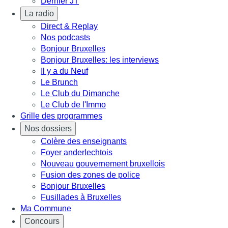
Dernier JT
La radio
Direct & Replay
Nos podcasts
Bonjour Bruxelles
Bonjour Bruxelles: les interviews
Il y a du Neuf
Le Brunch
Le Club du Dimanche
Le Club de l'Immo
Grille des programmes
Nos dossiers
Colère des enseignants
Foyer anderlechtois
Nouveau gouvernement bruxellois
Fusion des zones de police
Bonjour Bruxelles
Fusillades à Bruxelles
Ma Commune
Concours