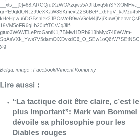
__xts__[0]=68.ARCQrutXzWOAzqws5A9fkbxq5fnSYXOMHvc
grPE9qtdQNcz99eXKaW8SKmextZ2S6BeP1x6FgV_kJVzu45
kHeHgwu6DGBsnlek3JBOsVeB9wAGeM4jlVjiXuwQhebveQsB
19VM5oFR6qI-b20uftTCVJqJiif-
gtuo3W6WELeProGanfK1j7BMwHDRb918hMyx748WWm-
SoAsVXk_Yws7V5damOlXDvxdC6_O_SEw1oQ6rW7SEtNSCa
y.g
Belga, image : Facebook/Vincent Kompany
Lire aussi :
“La tactique doit être claire, c’est le
plus important”: Mark van Bommel
dévoile sa philosophie pour les
Diables rouges