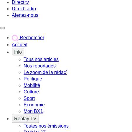
Direct tv
Direct radio
Alertez-nous
Déclencher le menu
Rechercher
Accueil
Info
Tous nos articles
Nos reportages
Le zoom de la rédac'
Politique
Mobilité
Culture
Sport
Économie
Mon BX1
Replay TV
Toutes nos émissions