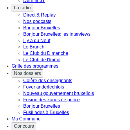
Dernier JT
La radio
Direct & Replay
Nos podcasts
Bonjour Bruxelles
Bonjour Bruxelles: les interviews
Il y a du Neuf
Le Brunch
Le Club du Dimanche
Le Club de l'Immo
Grille des programmes
Nos dossiers
Colère des enseignants
Foyer anderlechtois
Nouveau gouvernement bruxellois
Fusion des zones de police
Bonjour Bruxelles
Fusillades à Bruxelles
Ma Commune
Concours