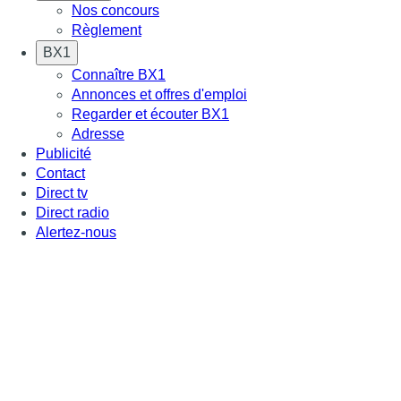
Nos concours
Règlement
BX1
Connaître BX1
Annonces et offres d'emploi
Regarder et écouter BX1
Adresse
Publicité
Contact
Direct tv
Direct radio
Alertez-nous