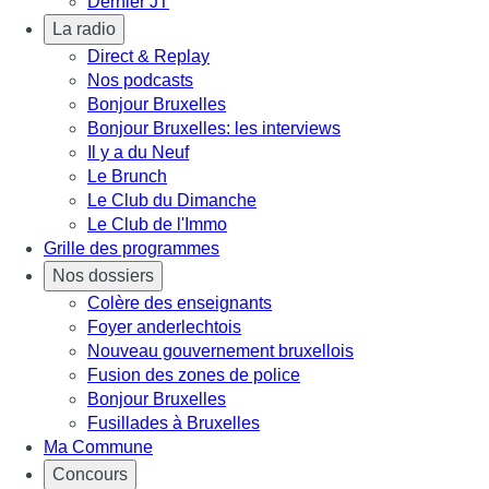
Dernier JT
La radio
Direct & Replay
Nos podcasts
Bonjour Bruxelles
Bonjour Bruxelles: les interviews
Il y a du Neuf
Le Brunch
Le Club du Dimanche
Le Club de l'Immo
Grille des programmes
Nos dossiers
Colère des enseignants
Foyer anderlechtois
Nouveau gouvernement bruxellois
Fusion des zones de police
Bonjour Bruxelles
Fusillades à Bruxelles
Ma Commune
Concours