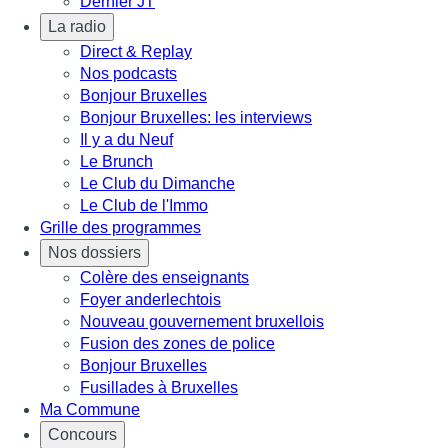
Dernier JT
La radio
Direct & Replay
Nos podcasts
Bonjour Bruxelles
Bonjour Bruxelles: les interviews
Il y a du Neuf
Le Brunch
Le Club du Dimanche
Le Club de l'Immo
Grille des programmes
Nos dossiers
Colère des enseignants
Foyer anderlechtois
Nouveau gouvernement bruxellois
Fusion des zones de police
Bonjour Bruxelles
Fusillades à Bruxelles
Ma Commune
Concours