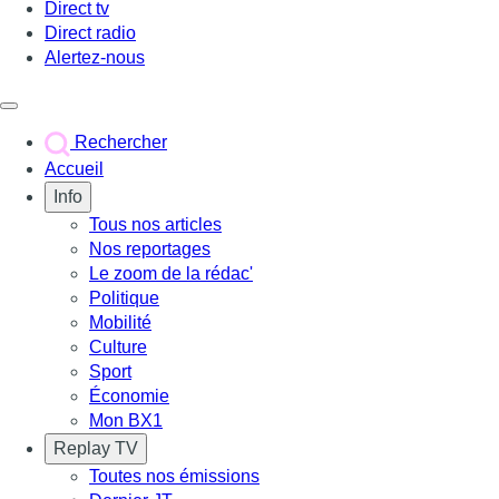
Direct tv
Direct radio
Alertez-nous
Déclencher le menu
Rechercher
Accueil
Info
Tous nos articles
Nos reportages
Le zoom de la rédac'
Politique
Mobilité
Culture
Sport
Économie
Mon BX1
Replay TV
Toutes nos émissions