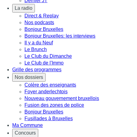
Dernier JT
La radio
Direct & Replay
Nos podcasts
Bonjour Bruxelles
Bonjour Bruxelles: les interviews
Il y a du Neuf
Le Brunch
Le Club du Dimanche
Le Club de l'Immo
Grille des programmes
Nos dossiers
Colère des enseignants
Foyer anderlechtois
Nouveau gouvernement bruxellois
Fusion des zones de police
Bonjour Bruxelles
Fusillades à Bruxelles
Ma Commune
Concours