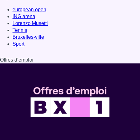
european open
ING arena
Lorenzo Musetti
Tennis
Bruxelles-ville
Sport
Offres d’emploi