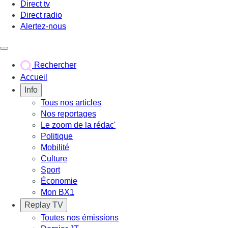
Direct tv
Direct radio
Alertez-nous
Déclencher le menu
Rechercher
Accueil
Info
Tous nos articles
Nos reportages
Le zoom de la rédac'
Politique
Mobilité
Culture
Sport
Économie
Mon BX1
Replay TV
Toutes nos émissions