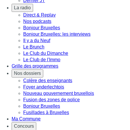
Dernier JT
La radio
Direct & Replay
Nos podcasts
Bonjour Bruxelles
Bonjour Bruxelles: les interviews
Il y a du Neuf
Le Brunch
Le Club du Dimanche
Le Club de l'Immo
Grille des programmes
Nos dossiers
Colère des enseignants
Foyer anderlechtois
Nouveau gouvernement bruxellois
Fusion des zones de police
Bonjour Bruxelles
Fusillades à Bruxelles
Ma Commune
Concours