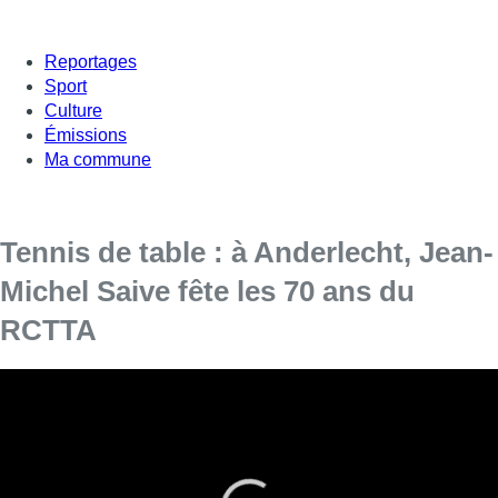
Reportages
Sport
Culture
Émissions
Ma commune
Tennis de table : à Anderlecht, Jean-
Michel Saive fête les 70 ans du
RCTTA
Le Royal Club de Tennis de Table Anderlechtois (RCTTA) a
célébré ce week-end ses 70 ans ainsi que sa montée en
régionale avec un invité de marque.
Jean-Michel Saive, qui vient tout juste de prendre sa retraite
sportive au Logis Auderghem, était présent à Anderlecht pour