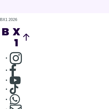
Consulter page Facebook
Consulter Youtube
Consulter TikTok
Nous rejoindre sur Whatsapp
S'abonner à notre newsletter
Connaître BX1
Publicité
Offres d'emploi
Contact
Mentions légales
Politique de cookies (UE)
Gérer les cookies