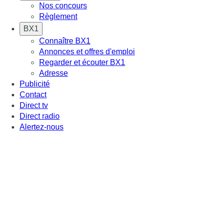
Nos concours
Règlement
BX1
Connaître BX1
Annonces et offres d'emploi
Regarder et écouter BX1
Adresse
Publicité
Contact
Direct tv
Direct radio
Alertez-nous