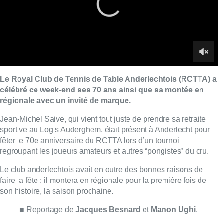
fêter le 70e anniversaire du RCTTA lors d’un tournoi
regroupant les joueurs amateurs et autres “pongistes” du cru.
Le club anderlechtois avait en outre des bonnes raisons de
faire la fête : il montera en régionale pour la première fois de
son histoire, la saison prochaine.
■ Reportage de
Jacques Besnard
et
Manon Ughi
.
Lire aussi :
“La tactique doit être claire, c’est le
plus important”: Mark van Bommel
dévoile sa philosophie pour les
Diables rouges