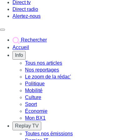
Direct tv
Direct radio
Alertez-nous
Déclencher le menu
Rechercher
Accueil
Info
Tous nos articles
Nos reportages
Le zoom de la rédac'
Politique
Mobilité
Culture
Sport
Économie
Mon BX1
Replay TV
Toutes nos émissions