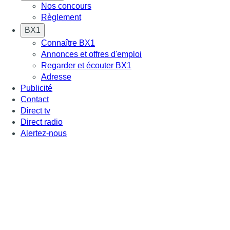
Nos concours
Règlement
BX1
Connaître BX1
Annonces et offres d'emploi
Regarder et écouter BX1
Adresse
Publicité
Contact
Direct tv
Direct radio
Alertez-nous