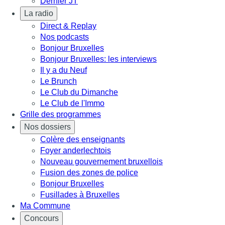
Dernier JT
La radio
Direct & Replay
Nos podcasts
Bonjour Bruxelles
Bonjour Bruxelles: les interviews
Il y a du Neuf
Le Brunch
Le Club du Dimanche
Le Club de l'Immo
Grille des programmes
Nos dossiers
Colère des enseignants
Foyer anderlechtois
Nouveau gouvernement bruxellois
Fusion des zones de police
Bonjour Bruxelles
Fusillades à Bruxelles
Ma Commune
Concours