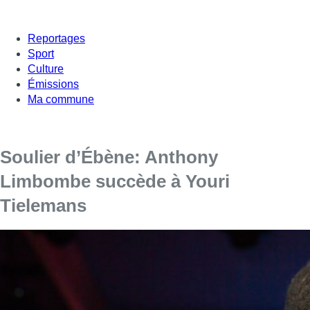
Reportages
Sport
Culture
Émissions
Ma commune
Soulier d’Ébène: Anthony
Limbombe succède à Youri
Tielemans