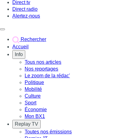
Direct tv
Direct radio
Alertez-nous
Déclencher le menu
Rechercher
Accueil
Info
Tous nos articles
Nos reportages
Le zoom de la rédac'
Politique
Mobilité
Culture
Sport
Économie
Mon BX1
Replay TV
Toutes nos émissions