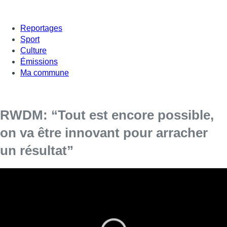
Reportages
Sport
Culture
Émissions
Ma commune
RWDM: “Tout est encore possible,
on va être innovant pour arracher
un résultat”
Il reste six minutes à jouer, sans le temps
additionnel
La fin du match
RWDM
– Eupen, arrêté par l’arbitre dimanche
soir à la suite de jets de pétards sur la pelouse, sera jouée