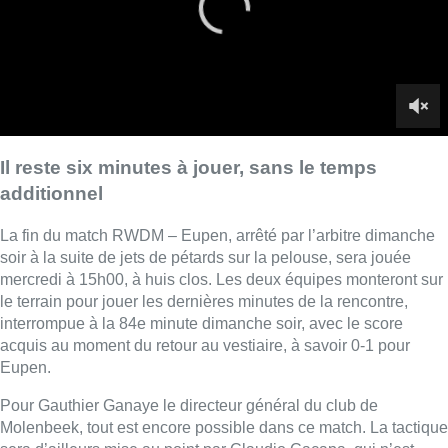
mercredi à 15h00, à huis clos. Les deux équipes monteront sur
le terrain pour jouer les dernières minutes de la rencontre,
interrompue à la 84e minute dimanche soir, avec le score
acquis au moment du retour au vestiaire, à savoir 0-1 pour
Eupen.
Pour Gauthier Ganaye le directeur général du club de
Molenbeek, tout est encore possible dans ce match. La tactique
sera d’ailleurs mise au point par Claudio Caçapa, qui n’est
donc pas encore inquiété. “C’est lui qui va prendre la rencontre,
c’est cette décision qui a été prise. Il y a des nouveaux joueurs
qui nous ont rejoints et des nouvelles armes à sa disposition.
Et maintenant, on a envie de voir ce qu’il peut, ce qu’il peut
réaliser avec ça.”
“Un match de foot, c’est tant que le coup de sifflet final n’a pas
retenti. Tout peut se passer. Les plus grandes émotions que j’ai
eues dans le foot, ça a toujours été dans des situations comme
ça., vous marquez à la dernière minute. Cette année, le temps
additionnel nous a coûté très cher. Eh bien, on va aborder ces
six, dix minutes qu’on va avoir, à jouer d’une manière