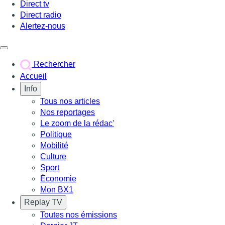
Direct tv
Direct radio
Alertez-nous
Déclencher le menu
Rechercher
Accueil
Info
Tous nos articles
Nos reportages
Le zoom de la rédac'
Politique
Mobilité
Culture
Sport
Économie
Mon BX1
Replay TV
Toutes nos émissions