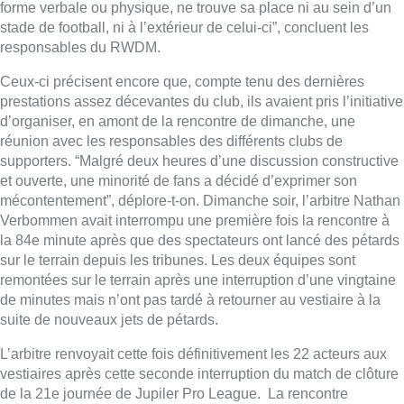
sur le terrain depuis les tribunes. Les deux équipes sont
remontées sur le terrain après une interruption d’une vingtaine
de minutes mais n’ont pas tardé à retourner au vestiaire à la
suite de nouveaux jets de pétards.
L’arbitre renvoyait cette fois définitivement les 22 acteurs aux
vestiaires après cette seconde interruption du match de clôture
de la 21e journée de Jupiler Pro League. La rencontre
disputée au stade Edmond Machtens affichait alors le score de
0-1. Elle se poursuivra mercredi à huis clos et le
RWDM
devra
s’acquitter d’une amende de 50.000 euros. Les frais
occasionnés au club eupenois à l’occasion de la reprise du
match seront intégralement couverts par le
RWDM
. Une
procédure disciplinaire est par ailleurs en cours devant l’Union
belge de football.
Lire aussi |L’édito de Fabrice Grosfilley : les supporters et
l’esprit sportif