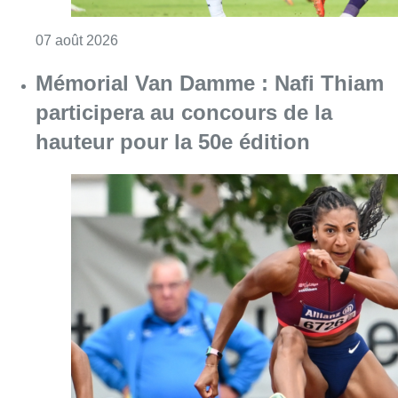
Consulter l'article "Mémorial Van Damme : Na
06 août 2026
Partager l'article
Facebook
Twitter
WhatsApp
Share
23 janvier 2024
- 14h10
RWDM
Sport