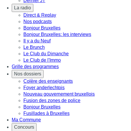
Dernier JT
La radio
Direct & Replay
Nos podcasts
Bonjour Bruxelles
Bonjour Bruxelles: les interviews
Il y a du Neuf
Le Brunch
Le Club du Dimanche
Le Club de l'Immo
Grille des programmes
Nos dossiers
Colère des enseignants
Foyer anderlechtois
Nouveau gouvernement bruxellois
Fusion des zones de police
Bonjour Bruxelles
Fusillades à Bruxelles
Ma Commune
Concours