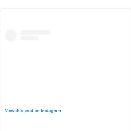
View this post on Instagram
A post shared by BX1 (@bx1_officiel)