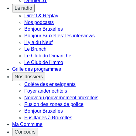
Dernier JT
La radio
Direct & Replay
Nos podcasts
Bonjour Bruxelles
Bonjour Bruxelles: les interviews
Il y a du Neuf
Le Brunch
Le Club du Dimanche
Le Club de l'Immo
Grille des programmes
Nos dossiers
Colère des enseignants
Foyer anderlechtois
Nouveau gouvernement bruxellois
Fusion des zones de police
Bonjour Bruxelles
Fusillades à Bruxelles
Ma Commune
Concours