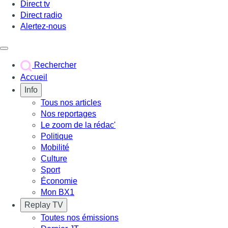
Direct tv
Direct radio
Alertez-nous
Déclencher le menu
Rechercher
Accueil
Info
Tous nos articles
Nos reportages
Le zoom de la rédac'
Politique
Mobilité
Culture
Sport
Économie
Mon BX1
Replay TV
Toutes nos émissions