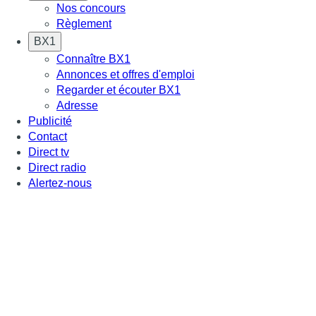
Nos concours
Règlement
BX1
Connaître BX1
Annonces et offres d'emploi
Regarder et écouter BX1
Adresse
Publicité
Contact
Direct tv
Direct radio
Alertez-nous