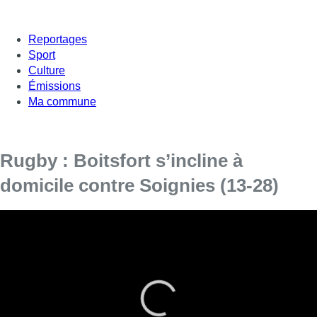
Reportages
Sport
Culture
Émissions
Ma commune
Rugby : Boitsfort s’incline à
domicile contre Soignies (13-28)
Boitsfort a connu une nouvelle défaite ce week-end, face à
Soignies (13-28) : le club n’a connu qu’une victoire en cinq
rencontres cette saison.
Dure journée pour Boitsfort : alors que le club espérait se
relancer après un début de saison compliqué, le groupe
d’Antoine Plasman a été dominé par Soignies, actuellement