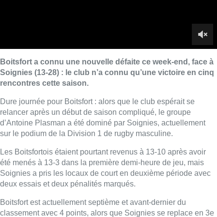
sur le podium de la Division 1 de rugby masculine.
Les Boitsfortois étaient pourtant revenus à 13-10 après avoir
été menés à 13-3 dans la première demi-heure de jeu, mais
Soignies a pris les locaux de court en deuxième période avec
deux essais et deux pénalités marqués.
Boitsfort est actuellement septième et avant-dernier du
classement avec 4 points, alors que Soignies se replace en 3e
place avec 16 points. L’autre club bruxellois de D1, le Kituro,
battu par Dendermonde (18-29) se classe 4e avec 11 points.
■ Reportage d’
Antoine Hick
et
Paolo Coen
.
Lire aussi :
“La tactique doit être claire, c’est le
plus important”: Mark van Bommel
dévoile sa philosophie pour les