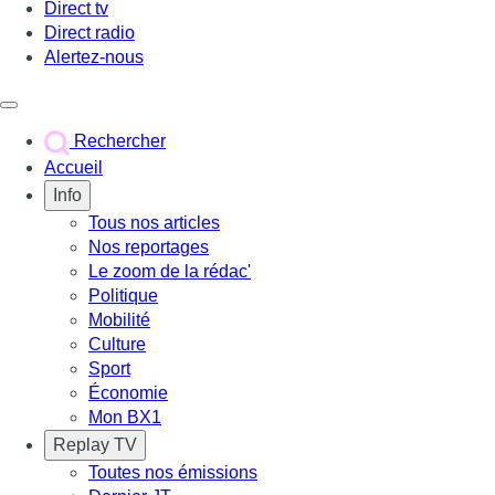
Direct tv
Direct radio
Alertez-nous
Déclencher le menu
Rechercher
Accueil
Info
Tous nos articles
Nos reportages
Le zoom de la rédac'
Politique
Mobilité
Culture
Sport
Économie
Mon BX1
Replay TV
Toutes nos émissions