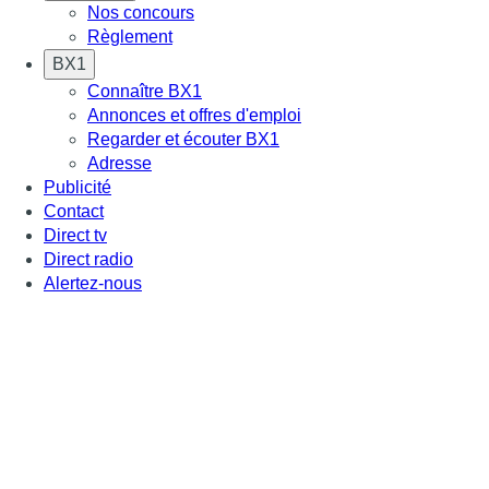
Nos concours
Règlement
BX1
Connaître BX1
Annonces et offres d'emploi
Regarder et écouter BX1
Adresse
Publicité
Contact
Direct tv
Direct radio
Alertez-nous