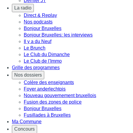
Dernier JT
La radio
Direct & Replay
Nos podcasts
Bonjour Bruxelles
Bonjour Bruxelles: les interviews
Il y a du Neuf
Le Brunch
Le Club du Dimanche
Le Club de l'Immo
Grille des programmes
Nos dossiers
Colère des enseignants
Foyer anderlechtois
Nouveau gouvernement bruxellois
Fusion des zones de police
Bonjour Bruxelles
Fusillades à Bruxelles
Ma Commune
Concours