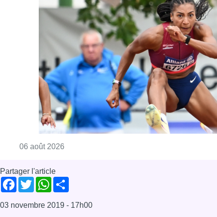
Consulter l'article "Mémorial Van Damme : Na
06 août 2026
Partager l'article
Facebook
Twitter
WhatsApp
Share
03 novembre 2019
- 17h00
Modifié le
04 novembre 2019
- 14h08
Boitsfort
rugby
Soignies
Sport
Watermael-Boitsfort
Offres d’emploi