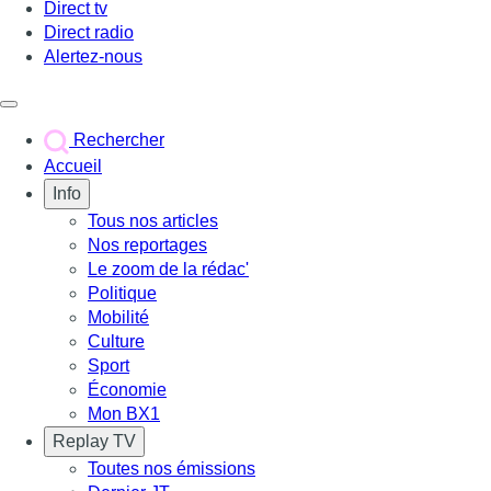
Direct tv
Direct radio
Alertez-nous
Déclencher le menu
Rechercher
Accueil
Info
Tous nos articles
Nos reportages
Le zoom de la rédac'
Politique
Mobilité
Culture
Sport
Économie
Mon BX1
Replay TV
Toutes nos émissions