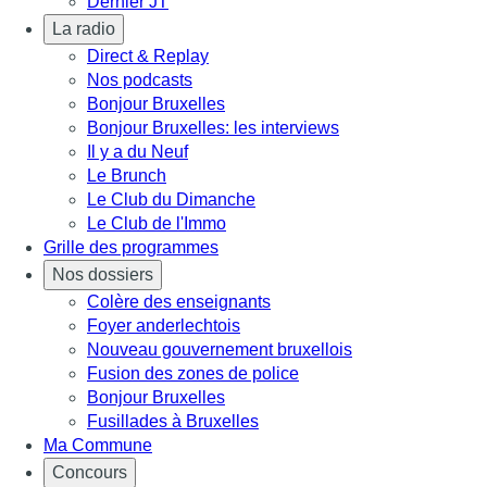
Dernier JT
La radio
Direct & Replay
Nos podcasts
Bonjour Bruxelles
Bonjour Bruxelles: les interviews
Il y a du Neuf
Le Brunch
Le Club du Dimanche
Le Club de l'Immo
Grille des programmes
Nos dossiers
Colère des enseignants
Foyer anderlechtois
Nouveau gouvernement bruxellois
Fusion des zones de police
Bonjour Bruxelles
Fusillades à Bruxelles
Ma Commune
Concours